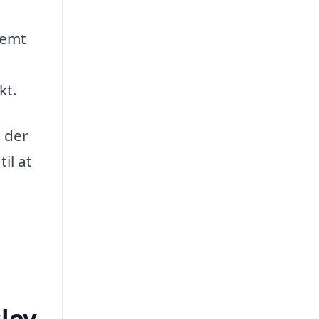
nemt
kt.
, der
il at
slev