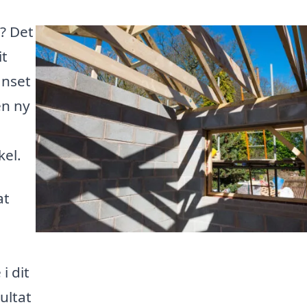
v? Det
it
anset
en ny
kel.
at
i dit
ultat