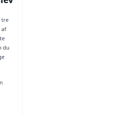
 tre
 af
te
n du
ge
en