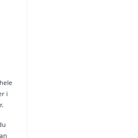
 hele
r i
r.
du
kan