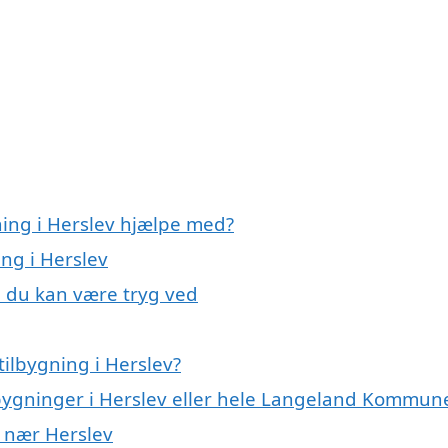
ning i Herslev hjælpe med?
ing i Herslev
v, du kan være tryg ved
ilbygning i Herslev?
ilbygninger i Herslev eller hele Langeland Kommun
r nær Herslev