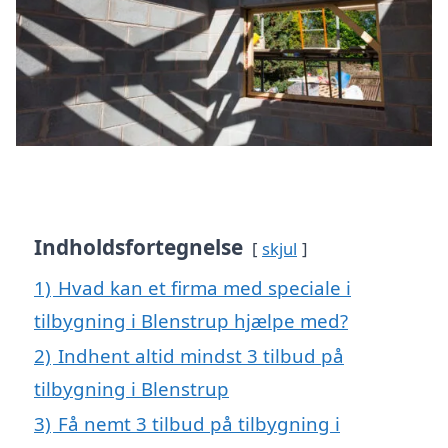
Indholdsfortegnelse
skjul
1)
Hvad kan et firma med speciale i
tilbygning i Blenstrup hjælpe med?
2)
Indhent altid mindst 3 tilbud på
tilbygning i Blenstrup
3)
Få nemt 3 tilbud på tilbygning i