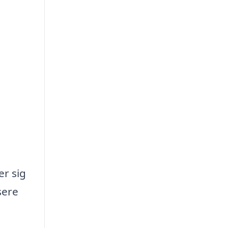
er sig
sere