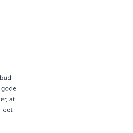
lbud
e gode
er, at
r det