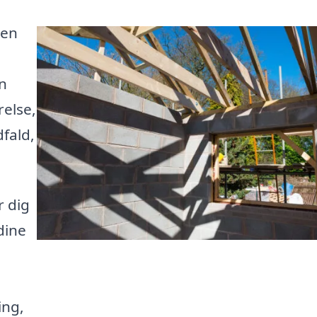
 en
n
relse,
dfald,
r dig
dine
ing,