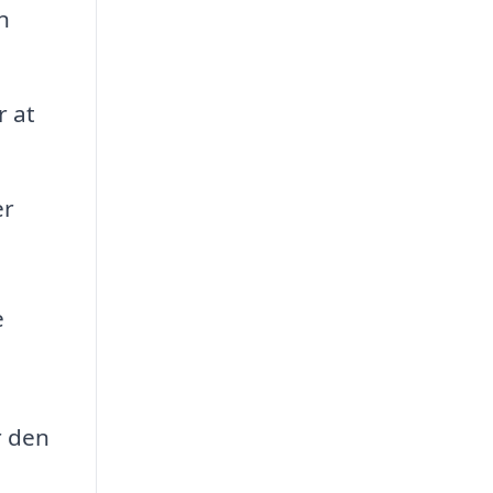
n
r at
er
e
r den