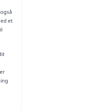
n også
Med et
il
dit
ver
ning