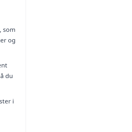
n, som
ker og
ent
så du
ter i