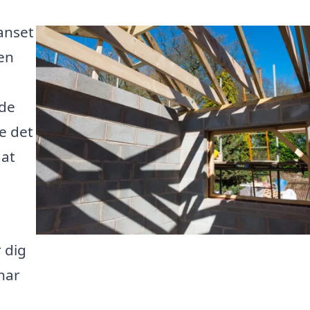
anset
en
 de
e det
 at
r dig
 har