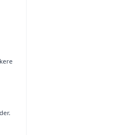
rkere
der.