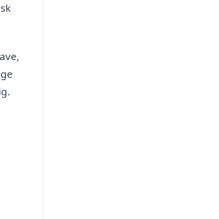
isk
have,
age
ig.