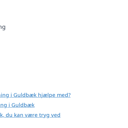
ang
gning i Guldbæk hjælpe med?
ning i Guldbæk
æk, du kan være tryg ved