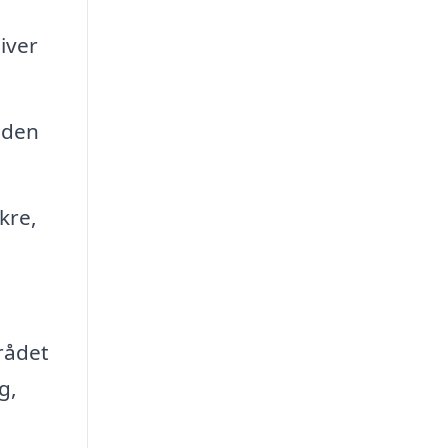
iver
inden
kre,
rådet
g,