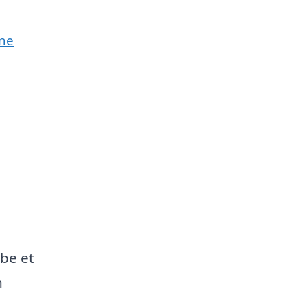
une
abe et
n