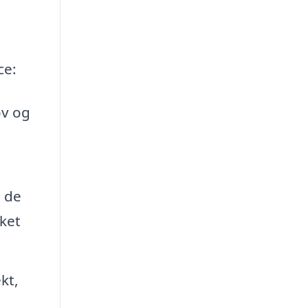
ce:
ov og
e de
ket
kt,