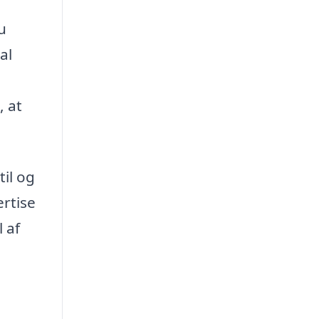
u
al
, at
til og
ertise
 af