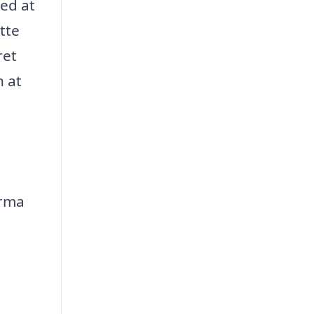
ved at
tte
ret
n at
irma