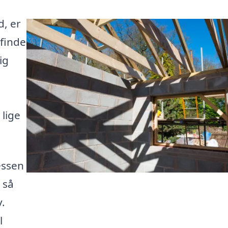
d, er
 finde
ig
 lige
essen
 så
v.
l