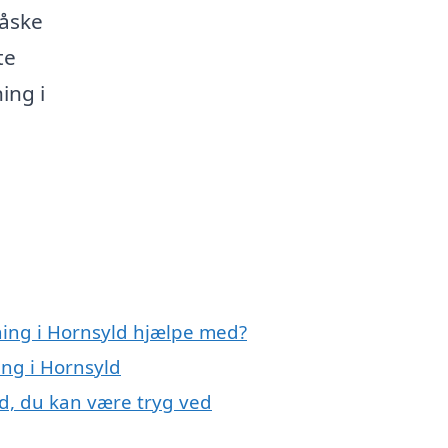
måske
te
ning i
ning i Hornsyld hjælpe med?
ing i Hornsyld
ld, du kan være tryg ved