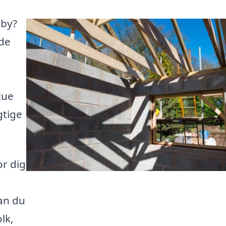
iby?
ide
tue
gtige
or dig
an du
lk,