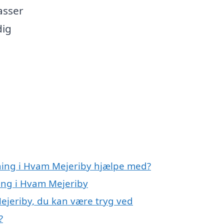
asser
dig
gning i Hvam Mejeriby hjælpe med?
ning i Hvam Mejeriby
ejeriby, du kan være tryg ved
?