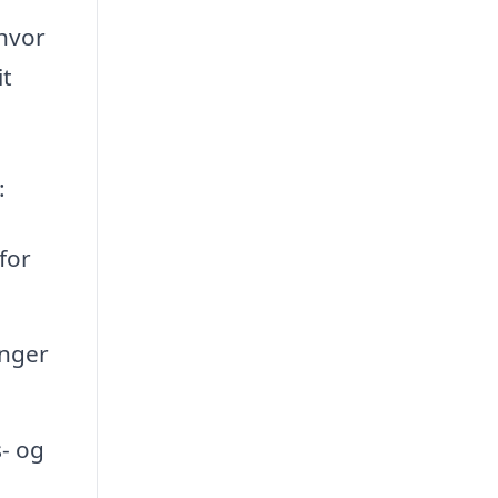
 hvor
it
:
for
nger
s- og