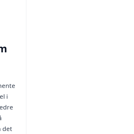
am
dhente
l i
bedre
å
n det