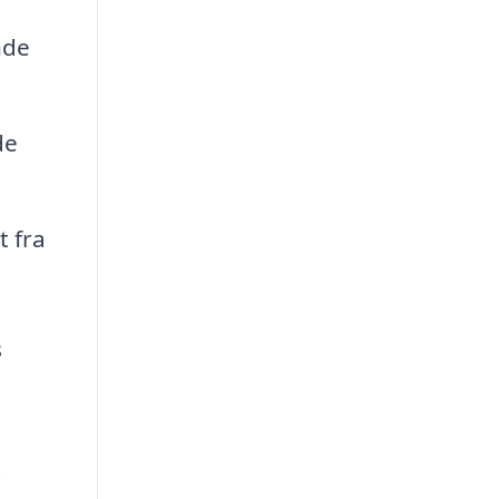
nde
de
t fra
s
.