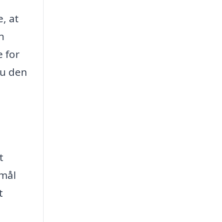
, at
n
 for
du den
t
 mål
t