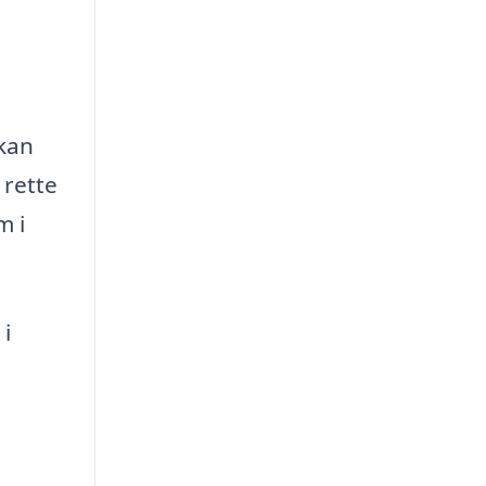
 kan
 rette
m i
 i