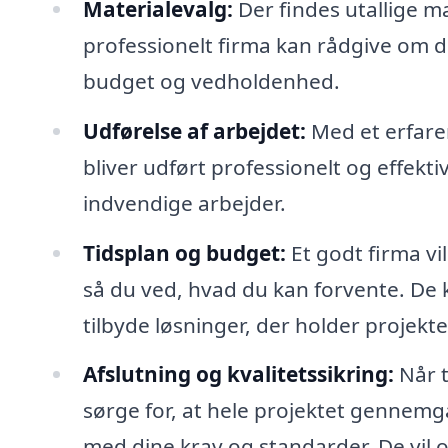
Materialevalg:
Der findes utallige ma
professionelt firma kan rådgive om de
budget og vedholdenhed.
Udførelse af arbejdet:
Med et erfaren
bliver udført professionelt og effekt
indvendige arbejder.
Tidsplan og budget:
Et godt firma vil
så du ved, hvad du kan forvente. De
tilbyde løsninger, der holder projek
Afslutning og kvalitetssikring:
Når t
sørge for, at hele projektet gennemgå
med dine krav og standarder. De vil 