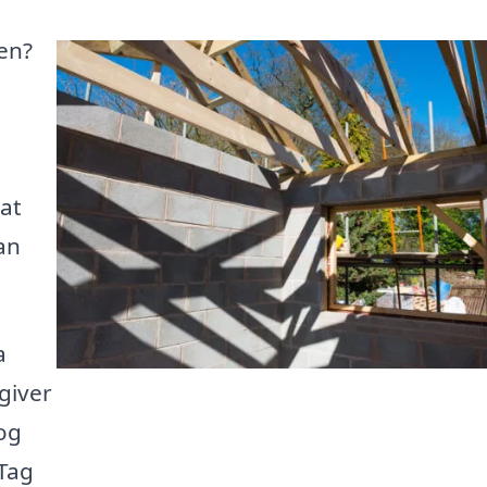
ten?
at
an
.
a
 giver
og
 Tag