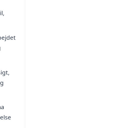
l,
bejdet
g
igt,
og
ma
else