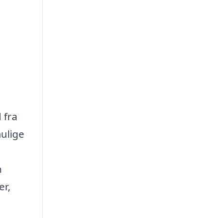
 fra
mulige
n
er,