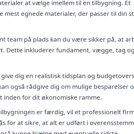
terialer at vælge imellem til en tilbygning. Et
 mest egnede materialer, der passer til din sti
t team på plads kan du være sikker på, at ar
ivt. Dette inkluderer fundament, vægge, tag o
 give dig en realistisk tidsplan og budgetovers
 kan også rådgive dig om mulige besparelser 
tet inden for dit økonomiske ramme.
ilbygningen er færdig, vil et professionelt fir
s for at sikre, at alt er udført i overensstemm
også kunne hjælpe med eventuelle sidste