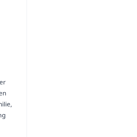
der
 en
ilie,
ng