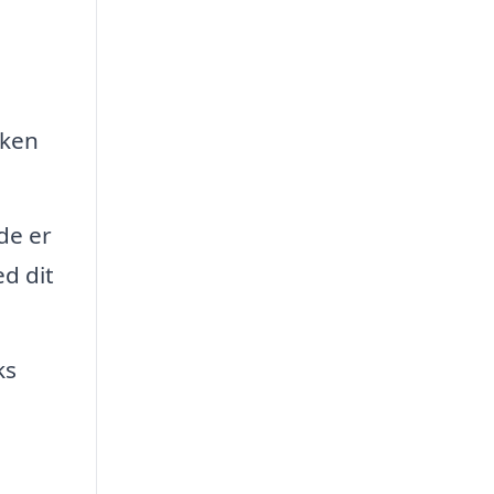
lken
de er
d dit
ks