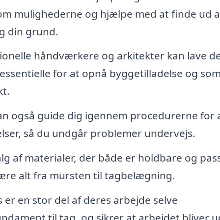
e om mulighederne og hjælpe med at finde ud a
og din grund.
ionelle håndværkere og arkitekter kan lave d
ssentielle for at opnå byggetilladelse og so
kt.
kan også guide dig igennem procedurerne for 
lser, så du undgår problemer undervejs.
g af materialer, der både er holdbare og passe
re alt fra mursten til tagbelægning.
 er en stor del af deres arbejde selve
ndament til tag, og sikrer at arbejdet bliver u