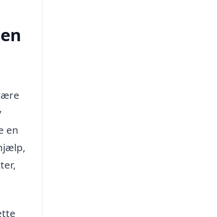
ten
 være
y
e en
hjælp,
ter,
ette