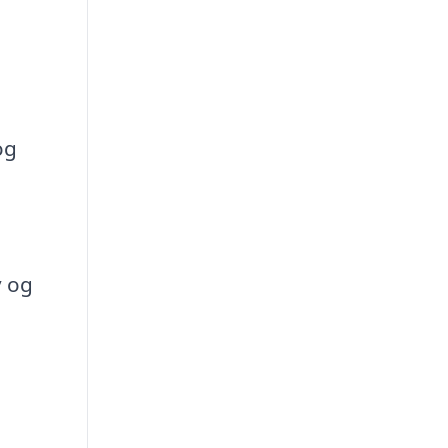
og
v og