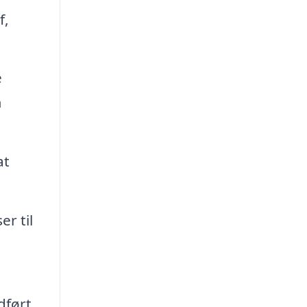
f,
e
m
at
r til
dført