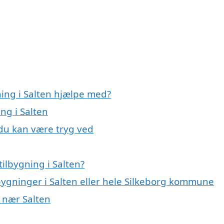
ning i Salten hjælpe med?
ng i Salten
 du kan være tryg ved
ilbygning i Salten?
lbygninger i Salten eller hele Silkeborg kommune
r nær Salten