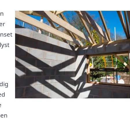
En
er
anset
lyst
 dig
ed
e
den