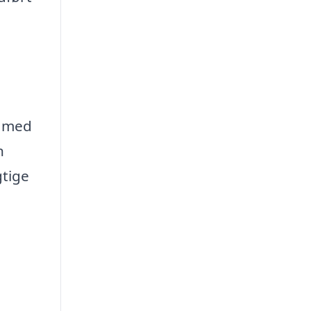
g med
n
gtige