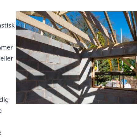
astisk
ømmer
eller
 dig
e
e