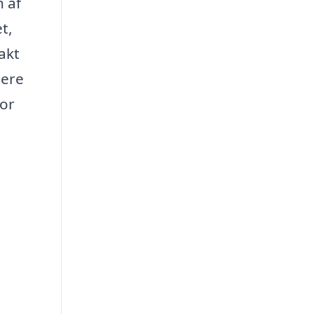
n af
t,
akt
mere
for