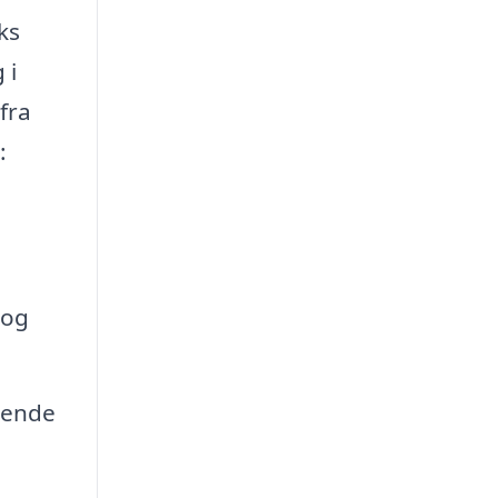
ks
 i
fra
:
 og
rende