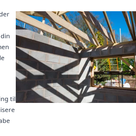
der
 din
men
le
ng til
lisere
kabe