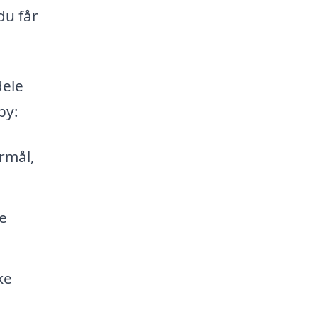
du får
dele
by:
ormål,
e
ke