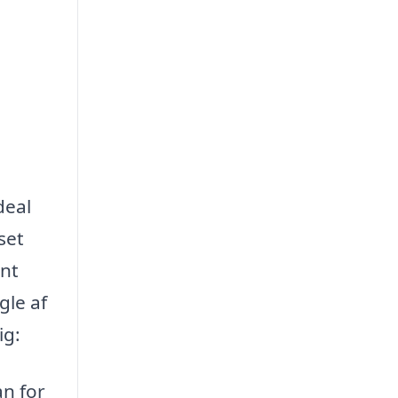
deal
set
ent
gle af
ig:
an for