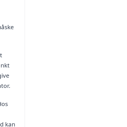
måske
t
unkt
give
tor.
 Hos
ud kan