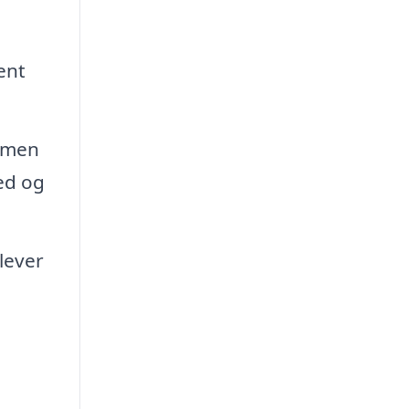
ent
, men
ed og
lever