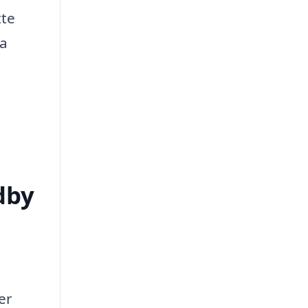
tte
ra
dby
er