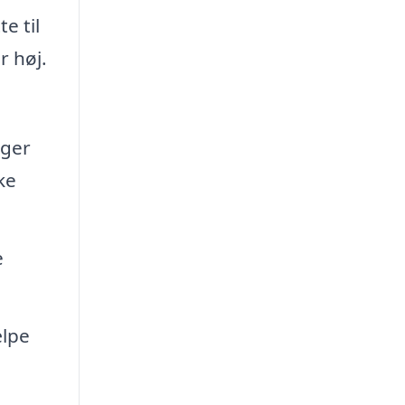
e til
r høj.
nger
ke
e
ælpe