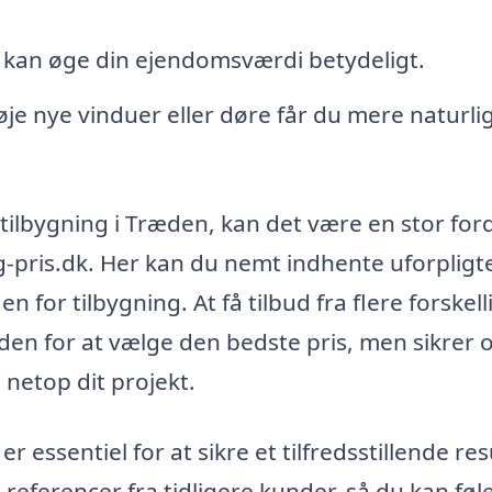
g kan øge din ejendomsværdi betydeligt.
føje nye vinduer eller døre får du mere naturlig
 tilbygning i Træden, kan det være en stor ford
ng-pris.dk. Her kan du nemt indhente uforplig
n for tilbygning. At få tilbud fra flere forskell
den for at vælge den bedste pris, men sikrer 
l netop dit projekt.
er essentiel for at sikre et tilfredsstillende res
referencer fra tidligere kunder, så du kan føl