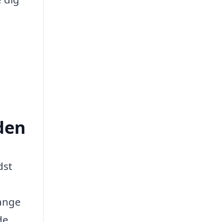
æden
dst
gange
de