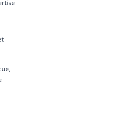
rtise
et
tue,
e