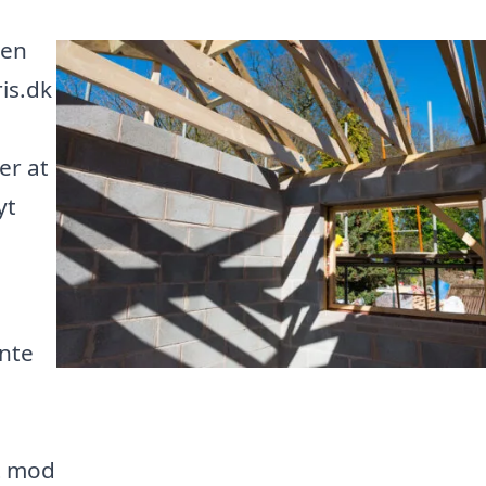
 en
is.dk
er at
yt
ente
dt mod