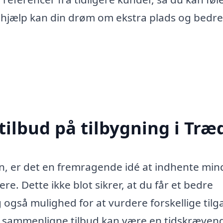
e hjælp kan din drøm om ekstra plads og bedre
tilbud på tilbygning i Tr
n, er det en fremragende idé at indhente min
ere. Dette ikke blot sikrer, at du får et bedre
g også mulighed for at vurdere forskellige til
 At sammenligne tilbud kan være en tidskræven