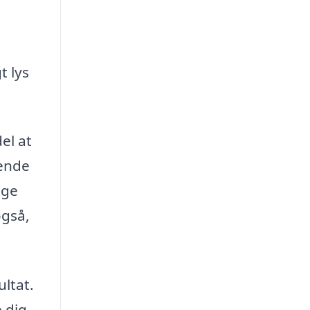
t lys
el at
tende
ige
også,
ultat.
e dig