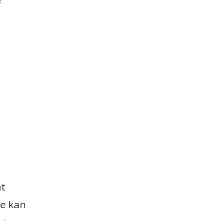
at
ge kan