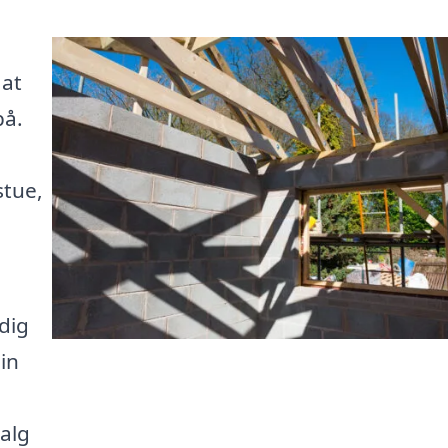
 at
på.
stue,
 dig
din
alg