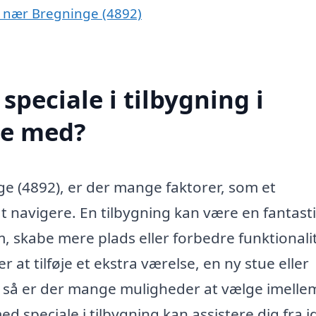
er nær Bregninge (4892)
peciale i tilbygning i
pe med?
ge (4892), er der mange faktorer, som et
t navigere. En tilbygning kan være en fantast
m, skabe mere plads eller forbedre funktionali
at tilføje et ekstra værelse, en ny stue eller
 så er der mange muligheder at vælge imelle
d speciale i tilbygning kan assistere dig fra id