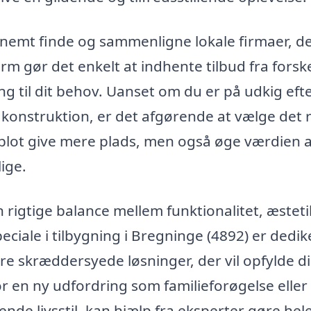
 nemt finde og sammenligne lokale firmaer, d
form gør det enkelt at indhente tilbud fra forske
ng til dit behov. Uanset om du er på udkig eft
konstruktion, er det afgørende at vælge det 
 blot give mere plads, men også øge værdien a
ige.
 rigtige balance mellem funktionalitet, æstet
eciale i tilbygning i Bregninge (4892) er dedik
vere skræddersyede løsninger, der vil opfylde d
r en ny udfordring som familieforøgelse eller 
ende livsstil, kan hjælp fra eksperter gøre hel