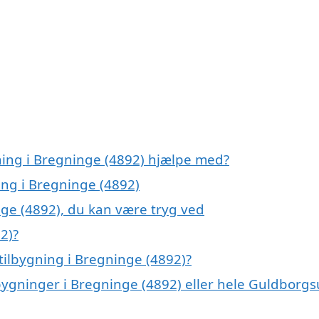
gning i Bregninge (4892) hjælpe med?
ing i Bregninge (4892)
nge (4892), du kan være tryg ved
2)?
tilbygning i Bregninge (4892)?
lbygninger i Bregninge (4892) eller hele Guldborg