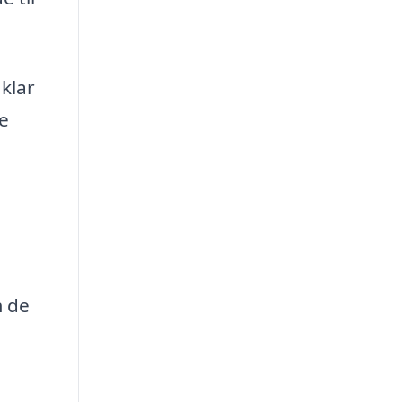
klar
e
m de