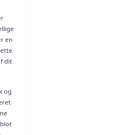
er
llige
er en
rette
f dit
ik og
eret
ine
blot
e