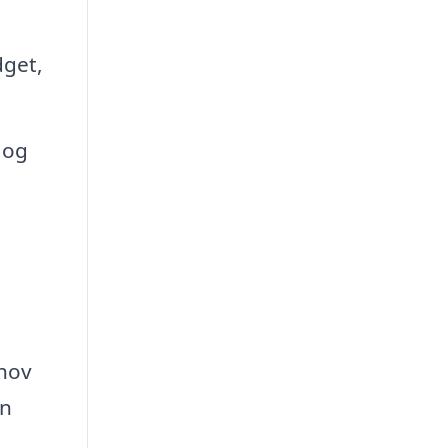
dget,
 og
ehov
en