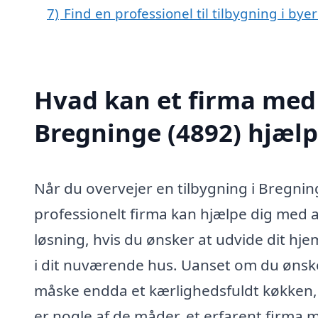
7)
Find en professionel til tilbygning i by
Hvad kan et firma med s
Bregninge (4892) hjæl
Når du overvejer en tilbygning i Bregnin
professionelt firma kan hjælpe dig med a
løsning, hvis du ønsker at udvide dit hje
i dit nuværende hus. Uanset om du ønsker 
måske endda et kærlighedsfuldt køkken,
er nogle af de måder, et erfarent firma me