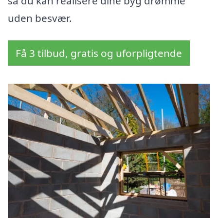
så du kan realisere dine byg drømme
uden besvær.
Få 3 tilbud, gratis og uforpligtende