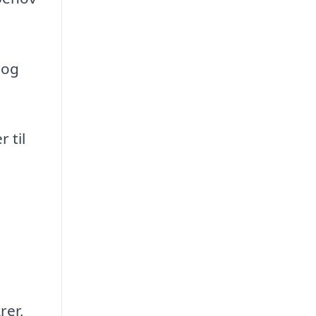
 og
 til
rer,