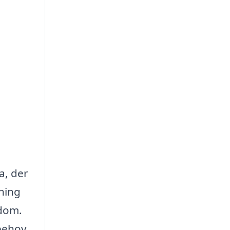
ma, der
sning
ndom.
 behov