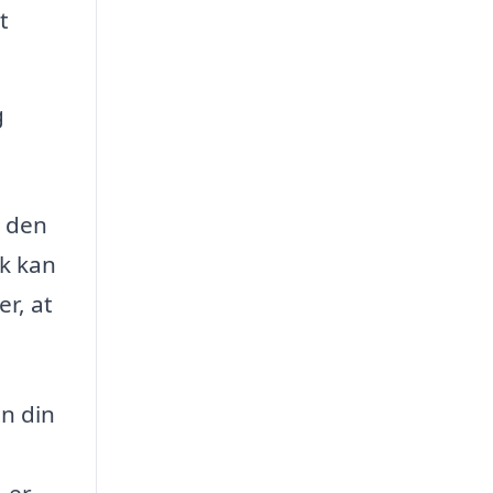
t
g
n den
dk kan
er, at
an din
, er