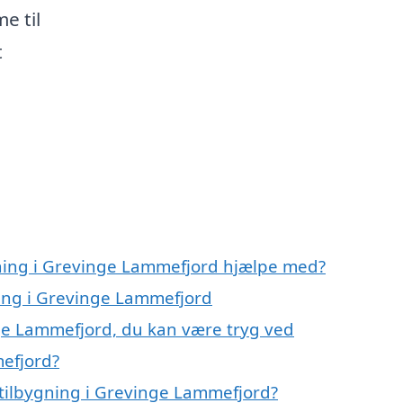
e til
t
gning i Grevinge Lammefjord hjælpe med?
ning i Grevinge Lammefjord
nge Lammefjord, du kan være tryg ved
mefjord?
tilbygning i Grevinge Lammefjord?