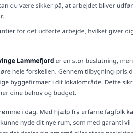
an du være sikker på, at arbejdet bliver udfør
r.
tier for det udførte arbejde, hvilket giver di
evinge Lammefjord
er en stor beslutning, me
 gøre hele forskellen. Gennem tilbygning-pris.
lige byggefirmaer i dit lokalområde. Dette sikr
cher dine behov og budget.
drømme i dag. Med hjælp fra erfarne fagfolk k
art kunne nyde dit nye rum, som med garanti vil
 om det drejer sig om små eller store projekter