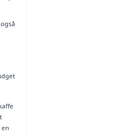
 også
budget
kaffe
t
r en