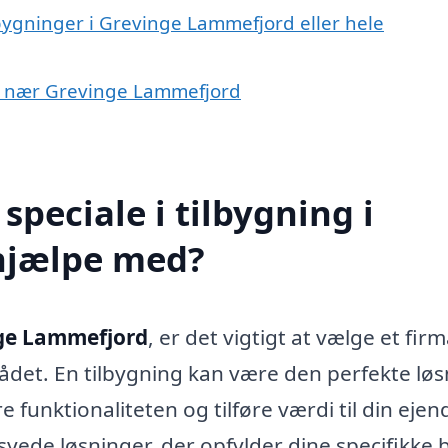
lbygninger i Grevinge Lammefjord eller hele
yer nær Grevinge Lammefjord
peciale i tilbygning i
hjælpe med?
nge Lammefjord
, er det vigtigt at vælge et fir
ådet. En tilbygning kan være den perfekte lø
re funktionaliteten og tilføre værdi til din eje
yede løsninger, der opfylder dine specifikke