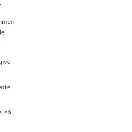
.
sammen
le
give
øtte
, så