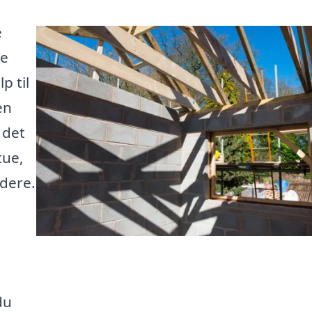
e
te
p til
en
 det
tue,
idere.
du