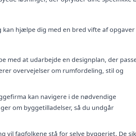
ng kan hjælpe dig med en bred vifte af opgaver
e med at udarbejde en designplan, der passer
erer overvejelser om rumfordeling, stil og
yggefirma kan navigere i de nødvendige
ger om byggetilladelser, så du undgår
vil fagfolkene stå for selve byggeriet. De sik