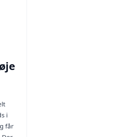
øje
lt
s i
g får
. Der