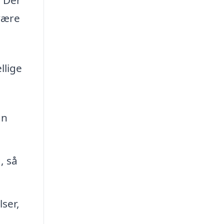
 være
llige
an
, så
ser,