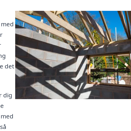
g med
r
r
ing
be det
r dig
ne
g med
 så