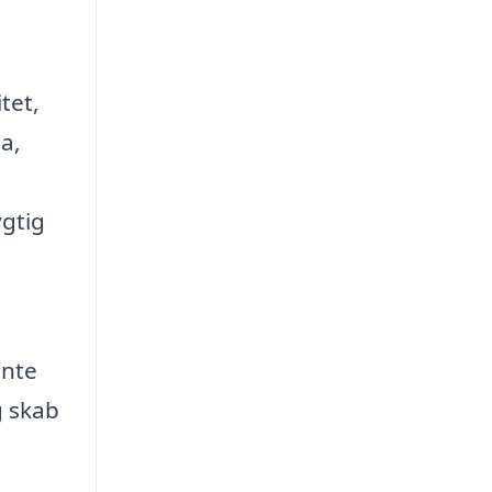
tet,
a,
ygtig
ente
g skab