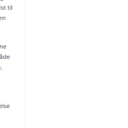
t til
 en
rne
måde
,
else