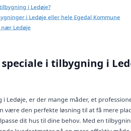
ilbygning i Ledøje?
lbygninger i Ledøje eller hele Egedal Kommune
er nær Ledøje
peciale i tilbygning i Led
ng i Ledøje, er der mange måder, et professione
n være den perfekte løsning til at få mere plad
lpasse dit hus til dine behov. Med en tilbygnin
rende kvadratmeter på en mere effektiv måde