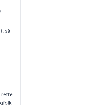
n
t, så
.
 rette
agfolk