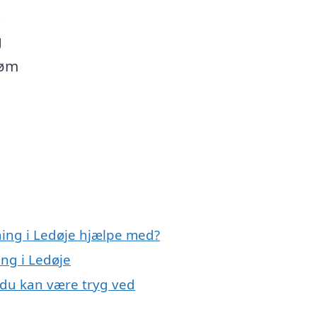
t
g
røm
ning i Ledøje hjælpe med?
ing i Ledøje
, du kan være tryg ved