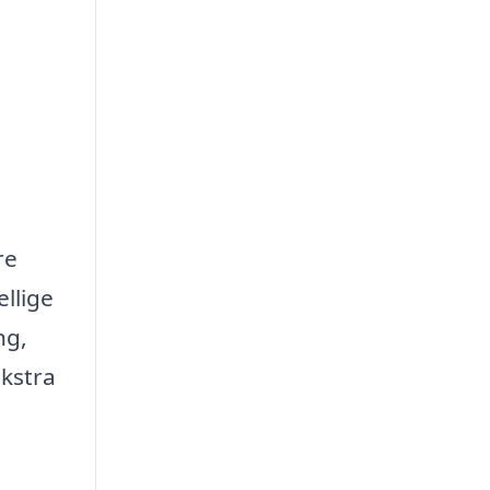
re
ellige
ng,
ekstra