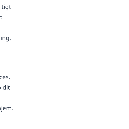
rtigt
ld
ning,
ces.
 dit
hjem.