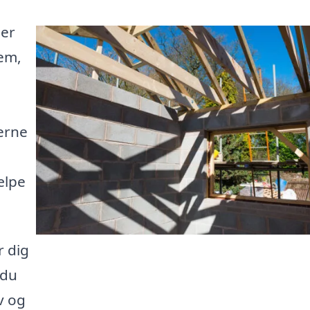
Her
jem,
erne
ælpe
r dig
 du
v og