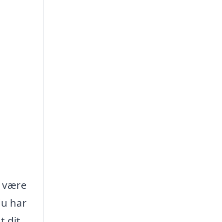
n være
du har
t dit