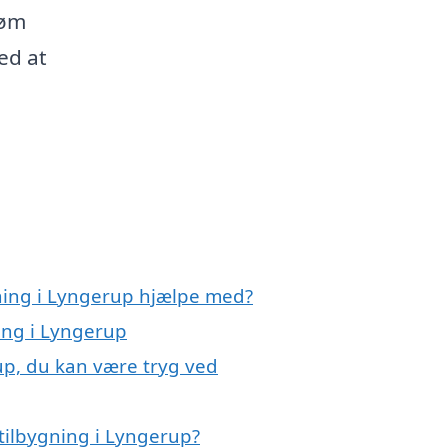
røm
ed at
gning i Lyngerup hjælpe med?
ning i Lyngerup
up, du kan være tryg ved
tilbygning i Lyngerup?