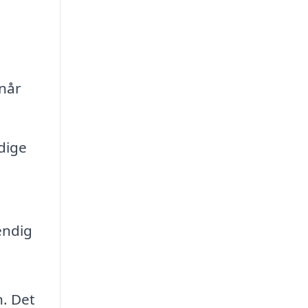
når
dige
endig
n. Det