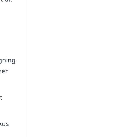
ygning
ser
t
kus