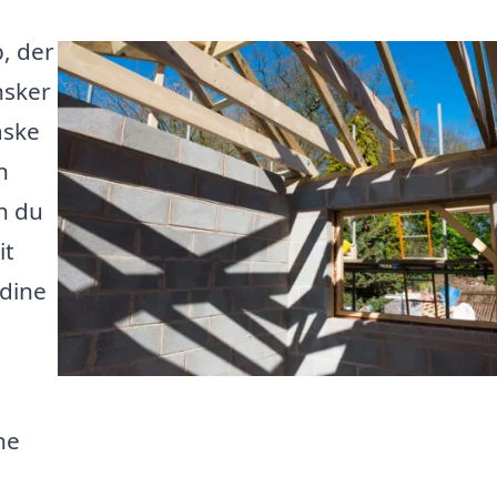
, der
nsker
åske
n
n du
it
 dine
ne