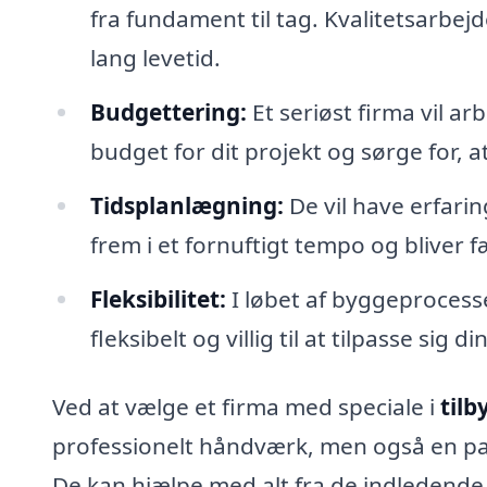
fra fundament til tag. Kvalitetsarbej
lang levetid.
Budgettering:
Et seriøst firma vil a
budget for dit projekt og sørge for, 
Tidsplanlægning:
De vil have erfari
frem i et fornuftigt tempo og bliver fæ
Fleksibilitet:
I løbet af byggeprocesse
fleksibelt og villig til at tilpasse sig d
Ved at vælge et firma med speciale i
tilb
professionelt håndværk, men også en pa
De kan hjælpe med alt fra de indledende id