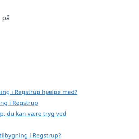
g på
gning i Regstrup hjælpe med?
ing i Regstrup
up, du kan være tryg ved
tilbygning i Regstrup?