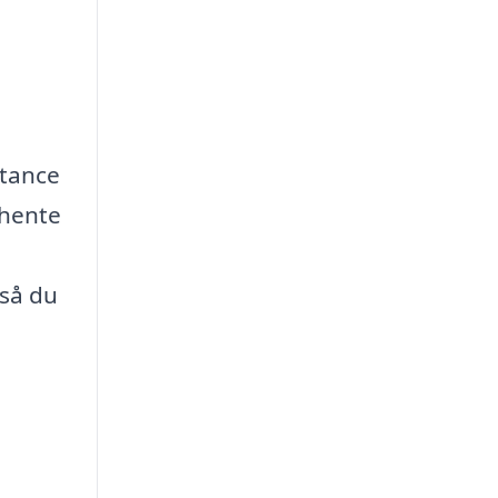
stance
dhente
 så du