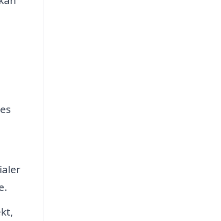
res
ialer
e.
kt,