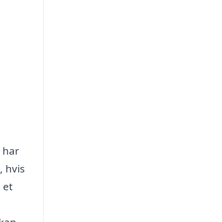
m har
, hvis
 et
 kan