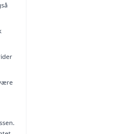
gså
k
rider
 være
ssen.
atet