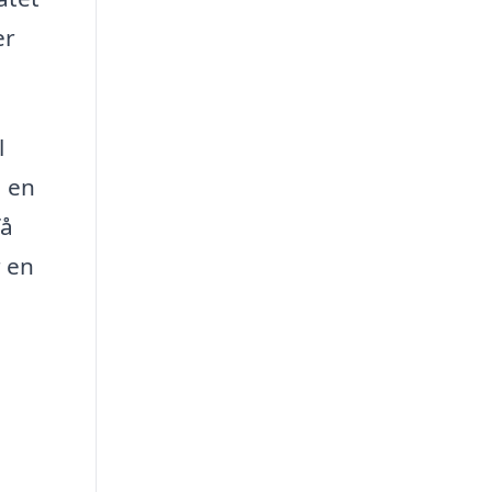
er
l
a en
få
r en