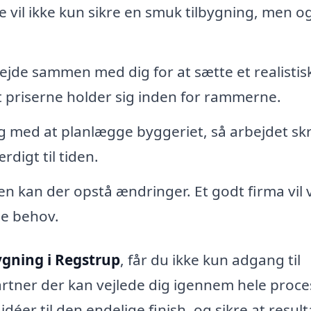
de vil ikke kun sikre en smuk tilbygning, men o
rbejde sammen med dig for at sætte et realistis
at priserne holder sig inden for rammerne.
ng med at planlægge byggeriet, så arbejdet sk
rdigt til tiden.
n kan der opstå ændringer. Et godt firma vil
ine behov.
ygning i Regstrup
, får du ikke kun adgang til
rtner der kan vejlede dig igennem hele proce
éer til den endelige finish, og sikre at result