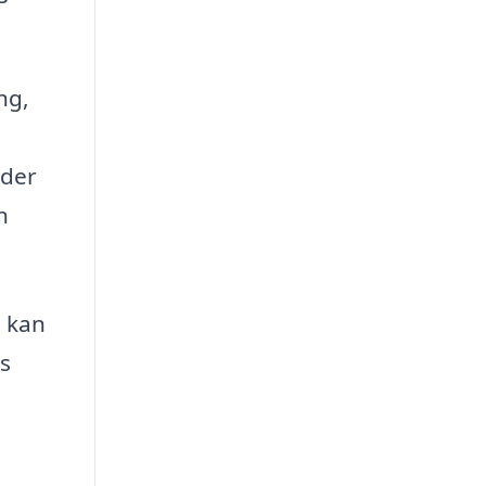
ng,
 der
n
i kan
es