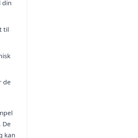
 din
 til
nisk
r de
empel
. De
ng kan