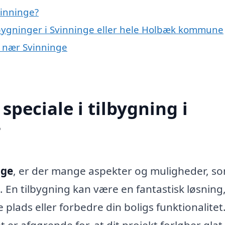
vinninge?
ilbygninger i Svinninge eller hele Holbæk kommune
er nær Svinninge
peciale i tilbygning i
?
nge
, er der mange aspekter og muligheder, so
. En tilbygning kan være en fantastisk løsning,
plads eller forbedre din boligs funktionalitet.
t er afgørende for, at dit projekt forløber glat