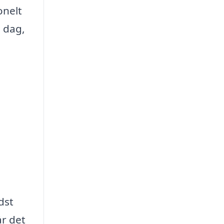
onelt
i dag,
dst
år det