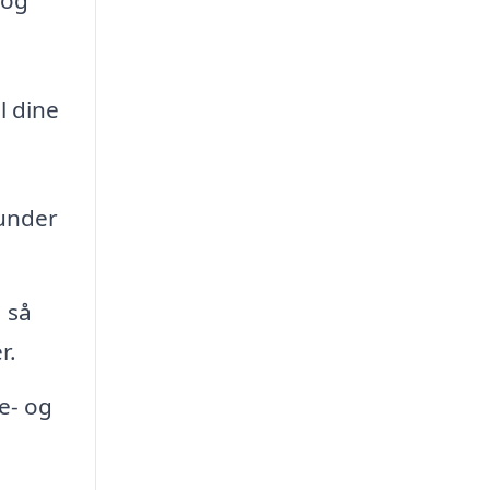
l dine
runder
 så
r.
e- og