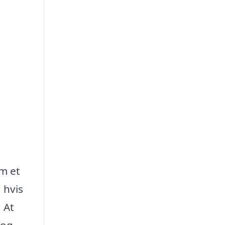
m et
 hvis
 At
 og