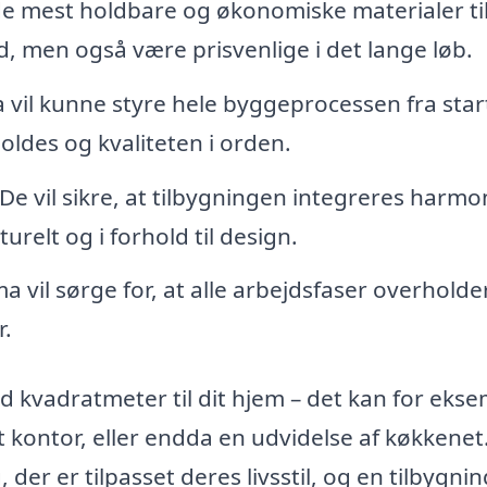
e de mest holdbare og økonomiske materialer til
ud, men også være prisvenlige i det lange løb.
a vil kunne styre hele byggeprocessen fra start
oldes og kvaliteten i orden.
 De vil sikre, at tilbygningen integreres harmo
elt og i forhold til design.
rma vil sørge for, at alle arbejdsfaser overholde
.
ld kvadratmeter til dit hjem – det kan for eks
t kontor, eller endda en udvidelse af køkkenet
, der er tilpasset deres livsstil, og en tilbygni