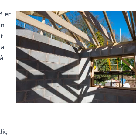
å er
an
it
al
få
dig