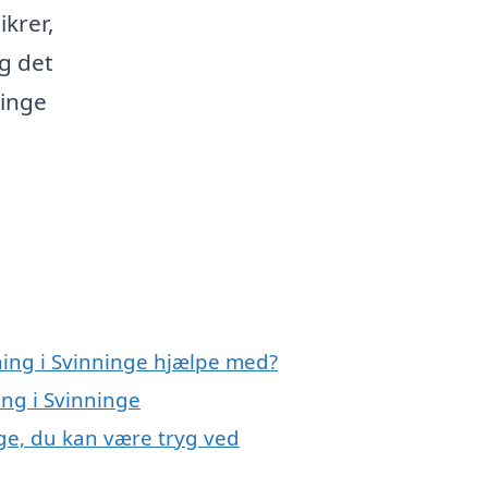
krer,
ag det
ninge
ning i Svinninge hjælpe med?
ing i Svinninge
nge, du kan være tryg ved