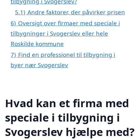
tilbygning i Svogerslev?
5.1)
Andre faktorer, der påvirker prisen
6)
Oversigt over firmaer med speciale i
tilbygninger i Svogerslev eller hele
Roskilde kommune
7)
Find en professionel til tilbygning i
byer nær Svogerslev
Hvad kan et firma med
speciale i tilbygning i
Svogerslev hjælpe med?