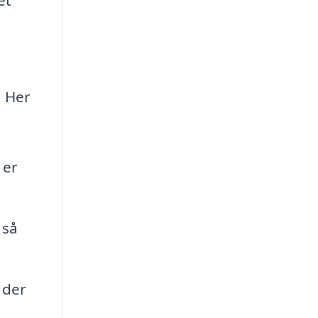
. Her
 er
 så
 der