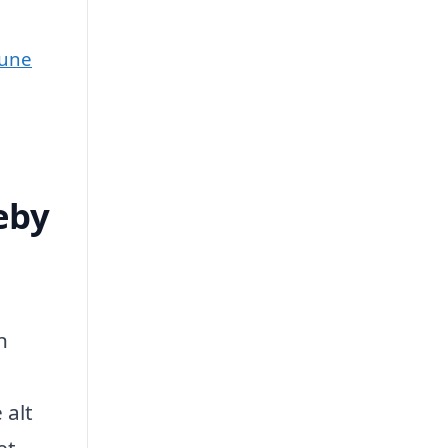
mune
eby
n
 alt
et