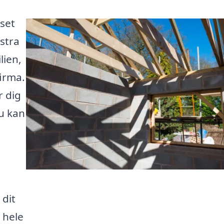
set
stra
lien,
firma.
r dig
du kan
 dit
 hele