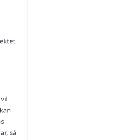
jektet
vil
 kan
os
ar, så