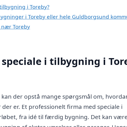
ilbygning i Toreby?
ilbygninger i Toreby eller hele Guldborgsund kom
er nær Toreby
peciale i tilbygning i Tor
, kan der opstå mange spørgsmål om, hvorda
der er. Et professionelt firma med speciale i
øbet, fra idé til færdig bygning. Det kan være
bygning af ekstra værelser eller garager. Uans