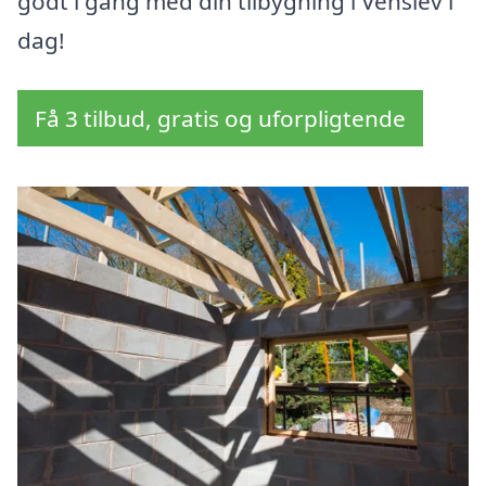
godt i gang med din tilbygning i Venslev i
dag!
Få 3 tilbud, gratis og uforpligtende