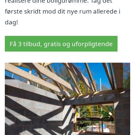
realisere dine boligdrømme. Tag det
første skridt mod dit nye rum allerede i
dag!
Få 3 tilbud, gratis og uforpligtende