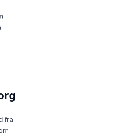
en
n
org
d fra
som