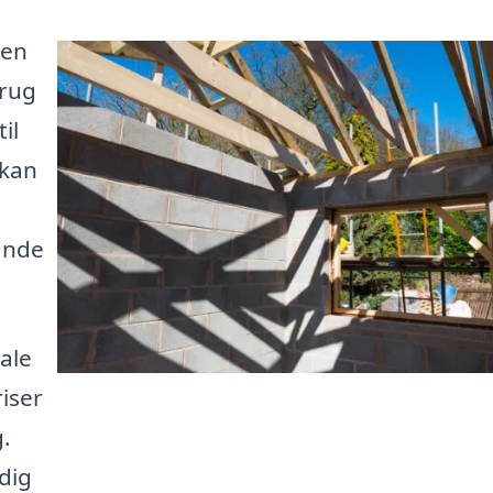
 en
brug
il
 kan
finde
kale
iser
g.
dig