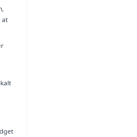
m,
 at
er
kalt
udget