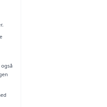
r.
e
e
n også
ngen
med