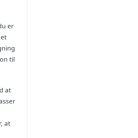
du er
det
gning
n til
d at
asser
, at