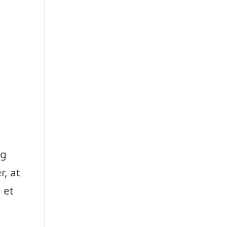
ig
r, at
 et