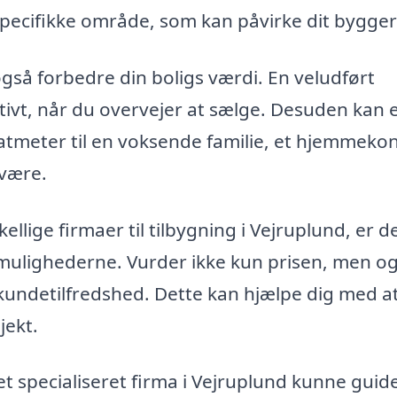
 specifikke område, som kan påvirke dit bygger
gså forbedre din boligs værdi. En veludført
tivt, når du overvejer at sælge. Desuden kan 
atmeter til en voksende familie, et hjemmekon
lvære.
ellige firmaer til tilbygning i Vejruplund, er d
ne mulighederne. Vurder ikke kun prisen, men o
g kundetilfredshed. Dette kan hjælpe dig med a
jekt.
t specialiseret firma i Vejruplund kunne guid