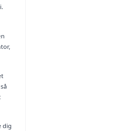
i.
en
tor,
et
gså
t
e dig