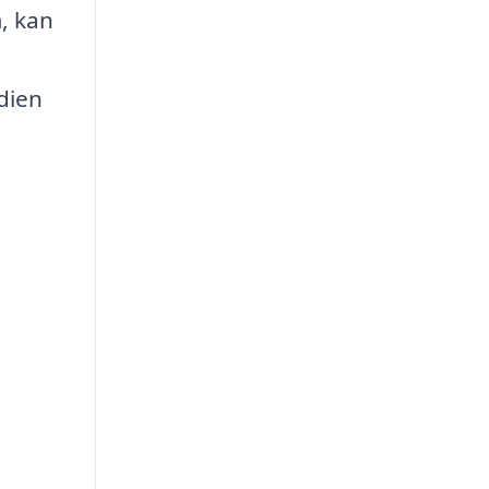
, kan
dien