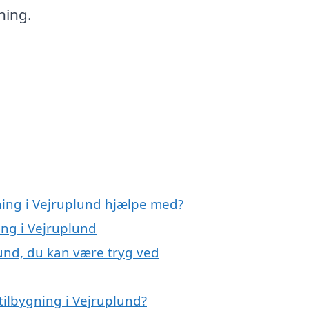
ning.
ning i Vejruplund hjælpe med?
ing i Vejruplund
lund, du kan være tryg ved
tilbygning i Vejruplund?