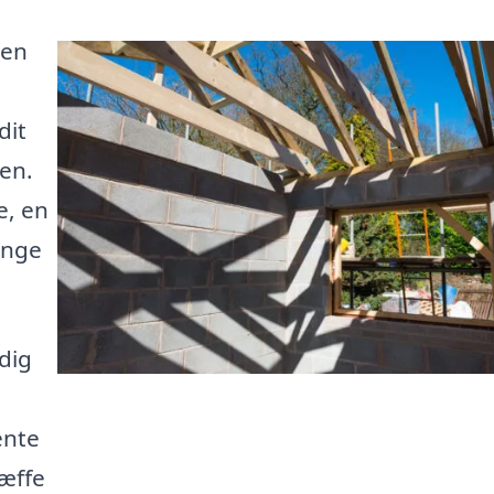
 en
dit
en.
e, en
ange
 dig
ente
ræffe