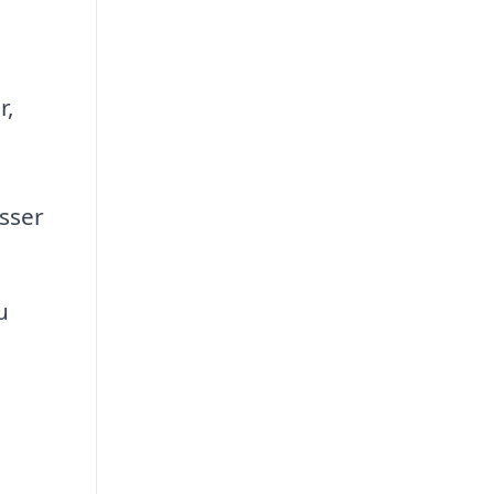
r,
sser
u