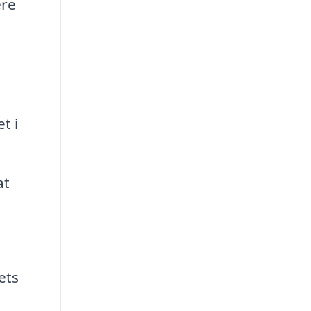
ere
t i
at
e
ets