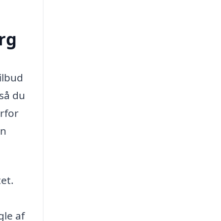
erg
ilbud
 så du
rfor
an
et.
gle af