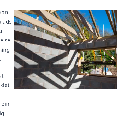
 kan
plads
u
else
gning
.
at
r det
 din
ig