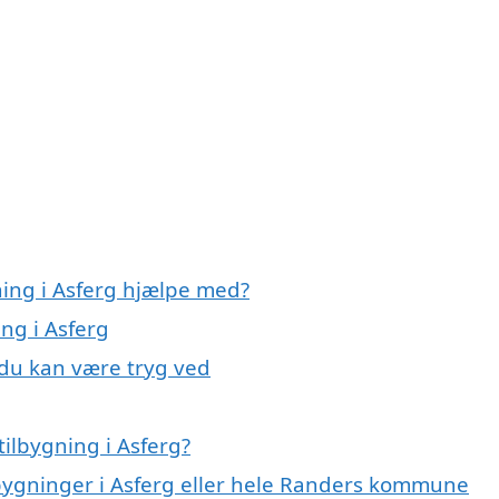
ning i Asferg hjælpe med?
ing i Asferg
, du kan være tryg ved
ilbygning i Asferg?
lbygninger i Asferg eller hele Randers kommune