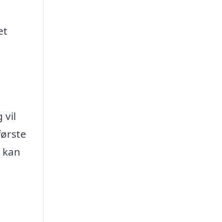
et
 vil
første
r kan