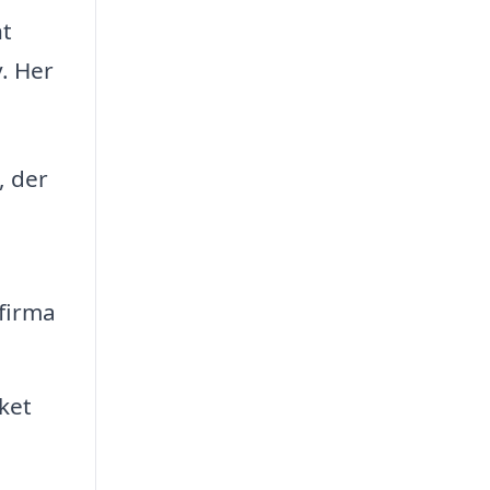
nt
v. Her
, der
 firma
lket