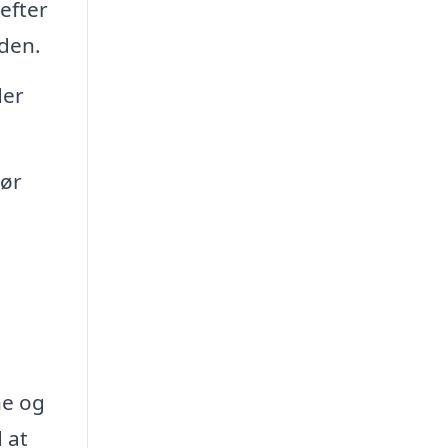
efter
iden.
der
gør
he og
 at