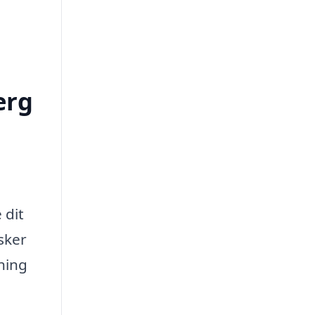
erg
 dit
sker
gning