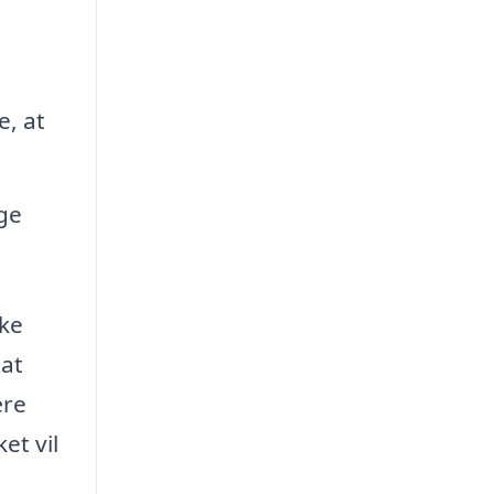
e, at
ge
rke
 at
ære
et vil