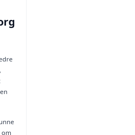
org
bedre
,
t
sen
kunne
t om