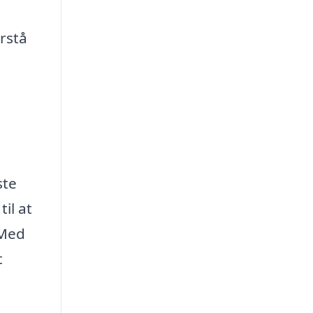
rstå
ste
il at
 Med
t