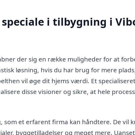
peciale i tilbygning i Vib
 åbner der sig en række muligheder for at for
stisk løsning, hvis du har brug for mere plads
pelthen vil øge dit hjems værdi. Et specialisere
lisere disse visioner og sikre, at hele proces
, som et erfarent firma kan håndtere. De vil 
ialer, byggetilladelser og meget mere. Uanse