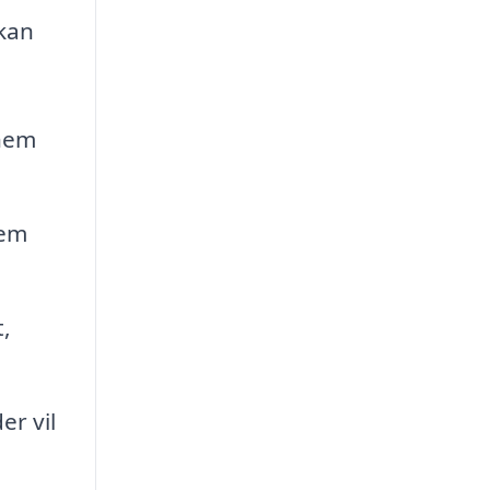
 kan
nnem
jem
,
er vil