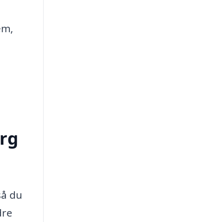
em,
org
så du
dre