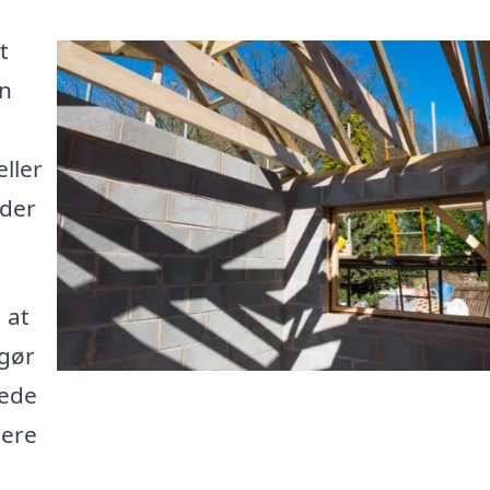
t
en
ller
eder
 at
 gør
rede
sere