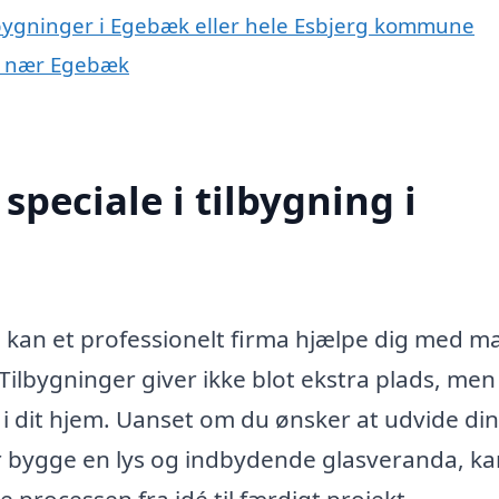
ilbygninger i Egebæk eller hele Esbjerg kommune
er nær Egebæk
peciale i tilbygning i
, kan et professionelt firma hjælpe dig med 
Tilbygninger giver ikke blot ekstra plads, men
i dit hjem. Uanset om du ønsker at udvide din
ler bygge en lys og indbydende glasveranda, ka
 processen fra idé til færdigt projekt.