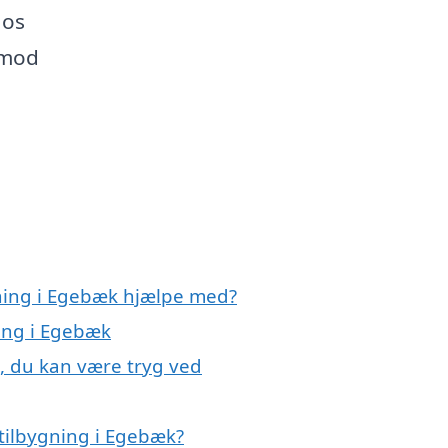
 os
 mod
gning i Egebæk hjælpe med?
ning i Egebæk
k, du kan være tryg ved
tilbygning i Egebæk?