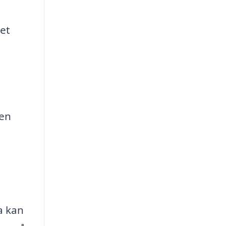
ket
den
a kan