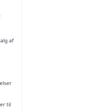
:
alg af
elser
r til