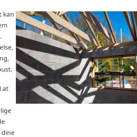
t kan
jem
.
else,
ng,
pust.
l at
lige
de
e dine