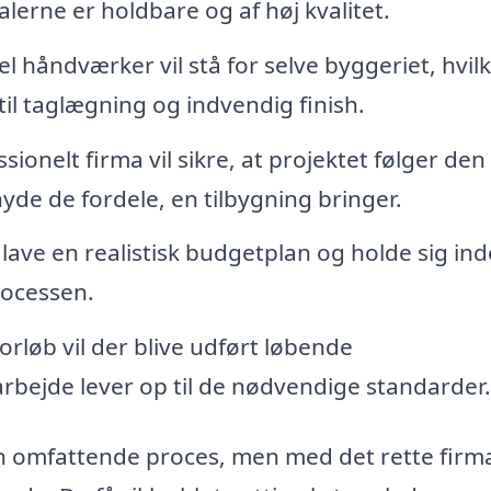
ialerne er holdbare og af høj kvalitet.
l håndværker vil stå for selve byggeriet, hvil
il taglægning og indvendig finish.
sionelt firma vil sikre, at projektet følger den
nyde de fordele, en tilbygning bringer.
ave en realistisk budgetplan og holde sig in
rocessen.
rløb vil der blive udført løbende
t arbejde lever op til de nødvendige standarder.
n omfattende proces, men med det rette firm