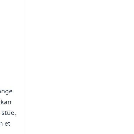
mange
 kan
 stue,
n et