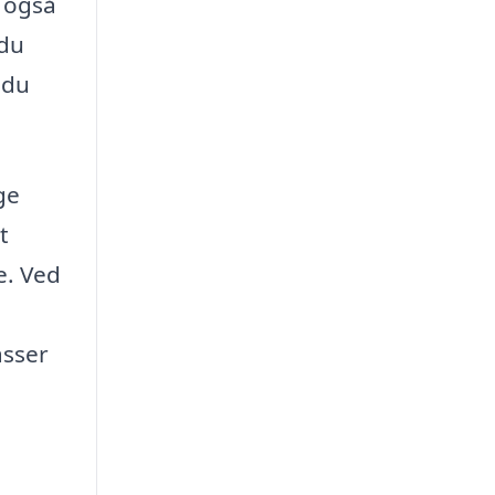
n også
 du
 du
ge
t
e. Ved
asser