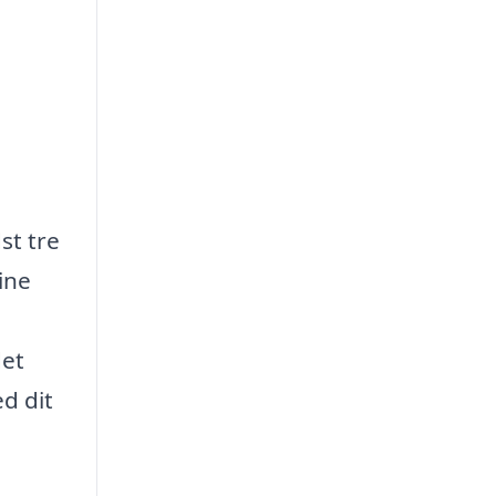
st tre
ine
det
d dit