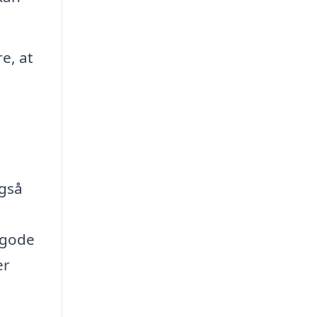
e, at
også
r gode
er