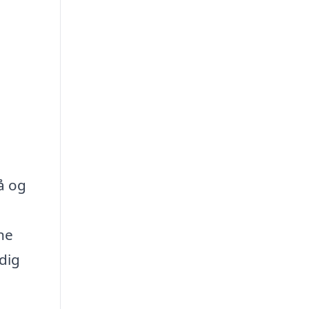
å og
ne
dig