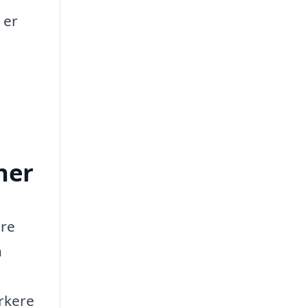
 er
ner
tre
n
ærkere