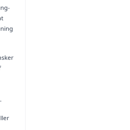
ing-
at
sning
nsker
f
.
ller
u