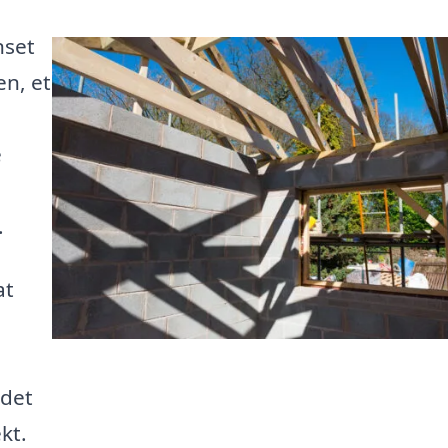
nset
n, et
e
.
at
 det
kt.