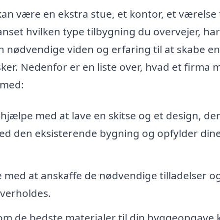
n være en ekstra stue, et kontor, et værelse t
nset hvilken type tilbygning du overvejer, har
 nødvendige viden og erfaring til at skabe en
nsker. Nedenfor er en liste over, hvad et firma
e med:
hjælpe med at lave en skitse og et design, de
med den eksisterende bygning og opfylder din
e med at anskaffe de nødvendige tilladelser o
 overholdes.
m de bedste materialer til din byggeopgave 