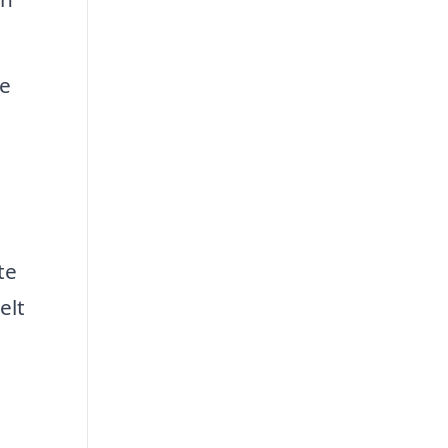
re
te
elt