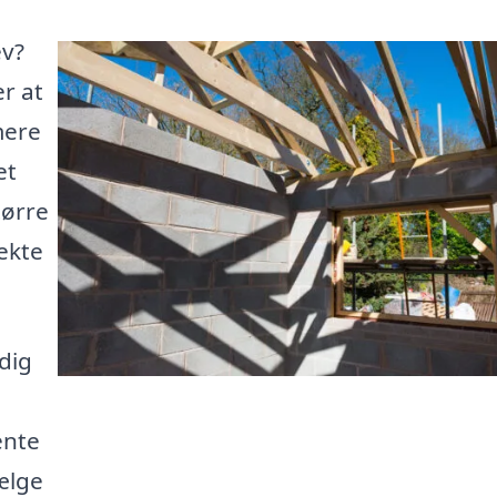
ev?
r at
mere
et
tørre
ekte
 dig
ente
vælge