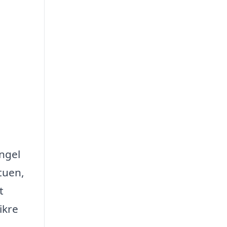
angel
stuen,
t
ikre