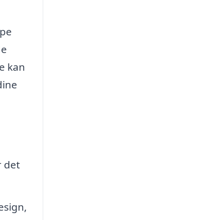
lpe
de
De kan
dine
r det
esign,