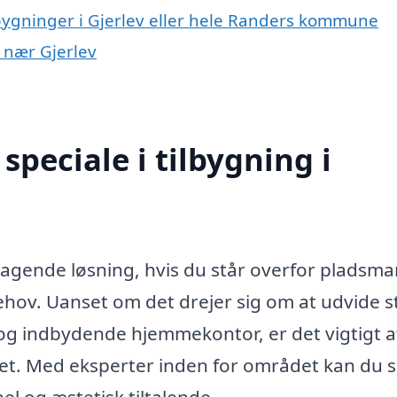
lbygninger i Gjerlev eller hele Randers kommune
r nær Gjerlev
peciale i tilbygning i
ragende løsning, hvis du står overfor pladsm
e behov. Uanset om det drejer sig om at udvide 
st og indbydende hjemmekontor, er det vigtigt a
jdet. Med eksperter inden for området kan du s
nel og æstetisk tiltalende.