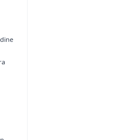
 dine
ra
en