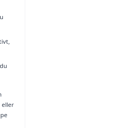
du
ivt,
 du
n
 eller
lpe
n