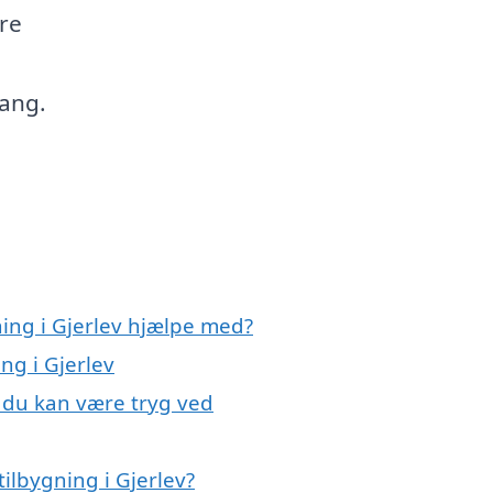
ere
ang.
ning i Gjerlev hjælpe med?
ng i Gjerlev
, du kan være tryg ved
ilbygning i Gjerlev?