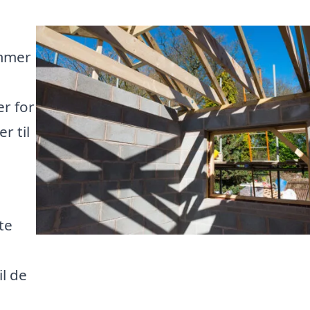
ømmer
er for
r til
te
l de