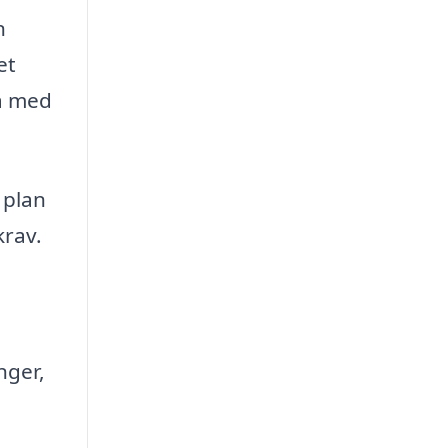
n
et
ma med
 plan
krav.
nger,