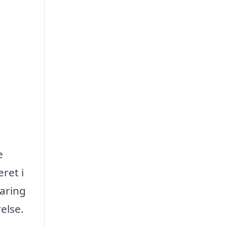
e
ret i
faring
else.