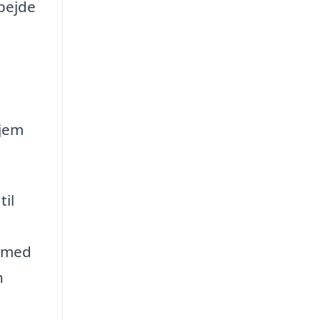
bejde
hjem
til
n med
n