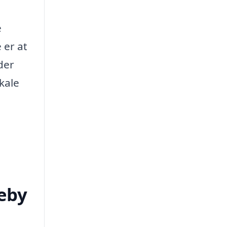
e
 er at
 der
kale
seby