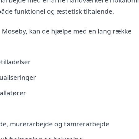
 både funktionel og æstetisk tiltalende.
g i Moseby, kan de hjælpe med en lang række
illadelser
ualiseringer
allatører
de, murerarbejde og tømrerarbejde