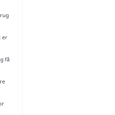
brug
 er
g få
re
or