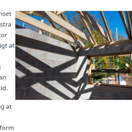
nset
stra
tor
igt at
g
kan
id.
ig at
atform