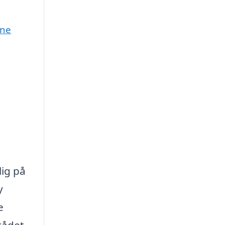
une
ig på
y
e
rådet