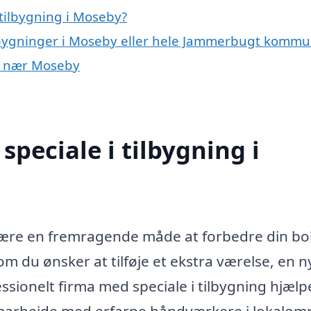
tilbygning i Moseby?
ilbygninger i Moseby eller hele Jammerbugt komm
er nær Moseby
peciale i tilbygning i
være en fremragende måde at forbedre din bol
om du ønsker at tilføje et ekstra værelse, en n
ssionelt firma med speciale i tilbygning hjælp
samarbejde med erfarne håndværkere i lokalom