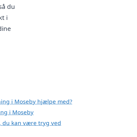
så du
t i
dine
gning i Moseby hjælpe med?
ning i Moseby
, du kan være tryg ved