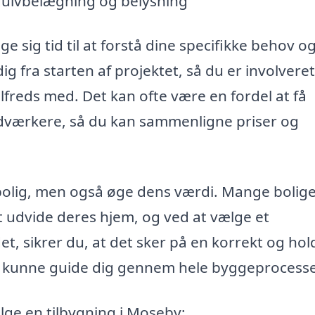
 gulvbelægning og belysning
age sig tid til at forstå dine specifikke behov o
 fra starten af projektet, så du er involveret
ilfreds med. Det kan ofte være en fordel at få
åndværkere, så du kan sammenligne priser og
bolig, men også øge dens værdi. Mange bolige
t udvide deres hjem, og ved at vælge et
det, sikrer du, at det sker på en korrekt og ho
team kunne guide dig gennem hele byggeprocess
ælge en tilbygning i Moseby: