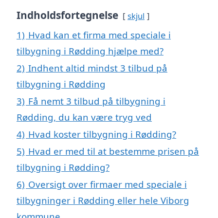
Indholdsfortegnelse
skjul
1)
Hvad kan et firma med speciale i
tilbygning i Rødding hjælpe med?
2)
Indhent altid mindst 3 tilbud på
tilbygning i Rødding
3)
Få nemt 3 tilbud på tilbygning i
Rødding, du kan være tryg ved
4)
Hvad koster tilbygning i Rødding?
5)
Hvad er med til at bestemme prisen på
tilbygning i Rødding?
6)
Oversigt over firmaer med speciale i
tilbygninger i Rødding eller hele Viborg
kommune