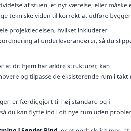
idelse af stuen, et nyt værelse, eller måske 
e tekniske viden til korrekt at udføre byggeri
ele projektledelsen, hvilket inkluderer
ordinering af underleverandører, så du slippe
 af at dit hjem har ældre strukturer, kan
novere og tilpasse de eksisterende rum i takt
ngen er færdiggjort til høj standard og i
 du kan flytte ind i dit nye rum uden proble
ygning i Sønder Rind
, er et godt skridt mod at