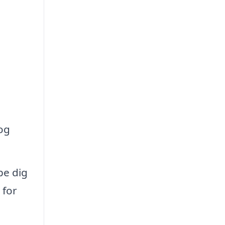
 og
pe dig
 for