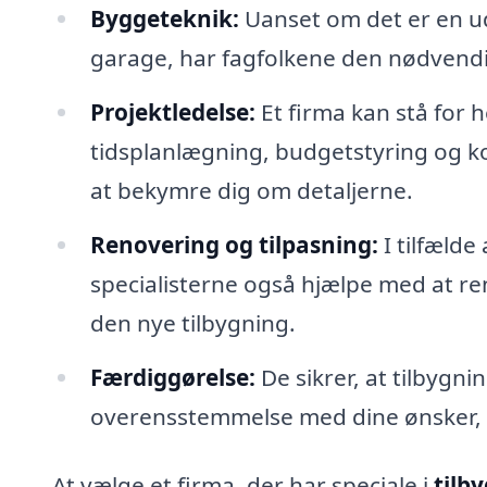
Byggeteknik:
Uanset om det er en udv
garage, har fagfolkene den nødvendig
Projektledelse:
Et firma kan stå for h
tidsplanlægning, budgetstyring og ko
at bekymre dig om detaljerne.
Renovering og tilpasning:
I tilfælde
specialisterne også hjælpe med at re
den nye tilbygning.
Færdiggørelse:
De sikrer, at tilbygni
overensstemmelse med dine ønsker, så
At vælge et firma, der har speciale i
tilb