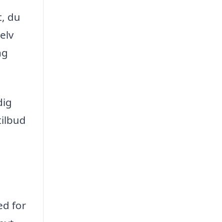
t, du
elv
ng
dig
tilbud
ed for