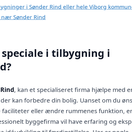
lbygninger i Sønder Rind eller hele Viborg kommun
er nær Sønder Rind
peciale i tilbygning i
ed?
 Rind
, kan et specialiseret firma hjælpe med e
, der kan forbedre din bolig. Uanset om du øn
e faciliteter eller ændre rummenes funktion, e
ssionelt byggefirma vil have erfaring og eksp
 idéudvikling til færdigstillelse. Her er nogle