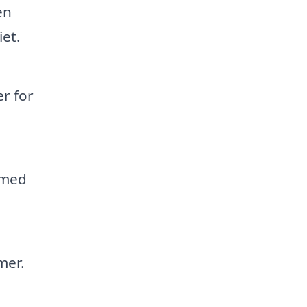
en
et.
r for
 med
mer.