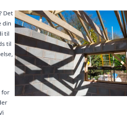
? Det
 din
 til
 til
else,
 for
der
Vi