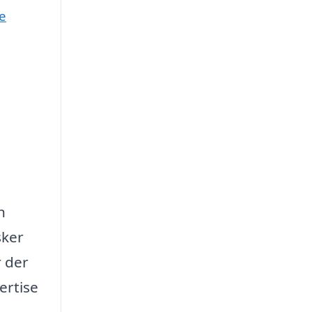
e
n
sker
r der
ertise