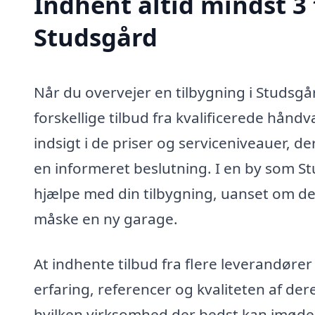
Indhent altid mindst 3 
Studsgård
Når du overvejer en tilbygning i Studsgå
forskellige tilbud fra kvalificerede hånd
indsigt i de priser og serviceniveauer, d
en informeret beslutning. I en by som S
hjælpe med din tilbygning, uanset om det 
måske en ny garage.
At indhente tilbud fra flere leverandøre
erfaring, referencer og kvaliteten af deres
hvilken virksomhed der bedst kan imøde