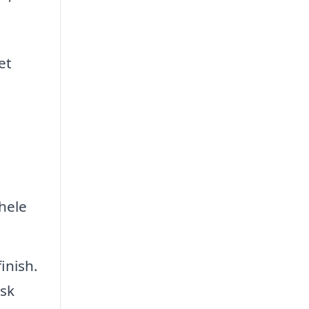
et
hele
inish.
isk