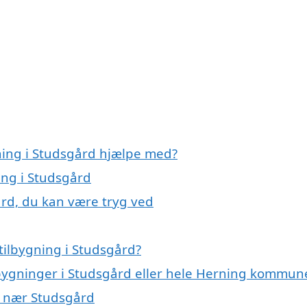
gning i Studsgård hjælpe med?
ing i Studsgård
ård, du kan være tryg ved
tilbygning i Studsgård?
ilbygninger i Studsgård eller hele Herning kommun
er nær Studsgård