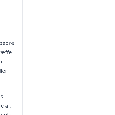
 bedre
ræffe
n
ler
es
e af,
nogle