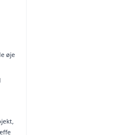
de øje
d
jekt,
æffe