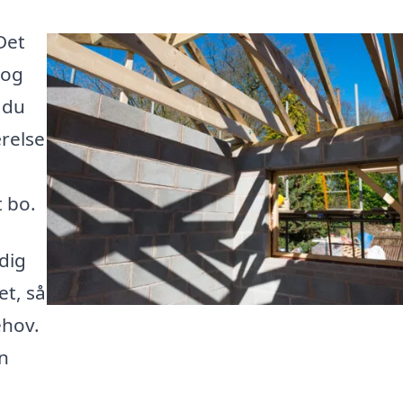
Det
 og
 du
relse
t bo.
 dig
t, så
ehov.
n