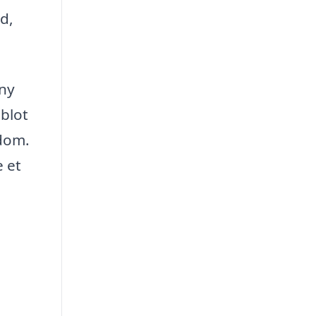
d,
 ny
 blot
ndom.
e et