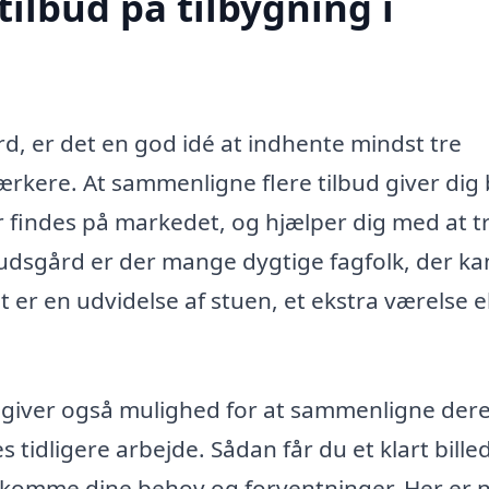
tilbud på tilbygning i
rd, er det en god idé at indhente mindst tre
værkere. At sammenligne flere tilbud giver dig
er findes på markedet, og hjælper dig med at t
tudsgård er der mange dygtige fagfolk, der ka
er en udvidelse af stuen, et ekstra værelse el
r giver også mulighed for at sammenligne der
 tidligere arbejde. Sådan får du et klart billed
komme dine behov og forventninger. Her er 