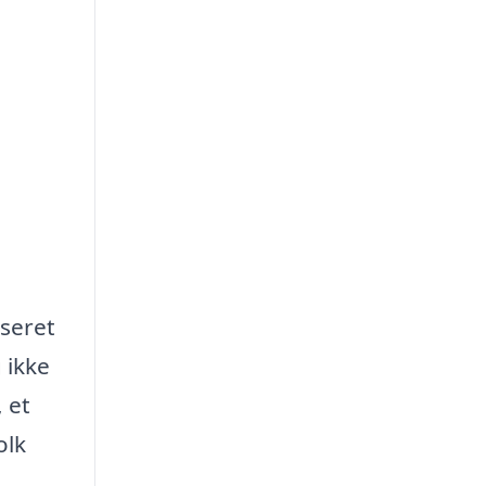
iseret
 ikke
 et
olk