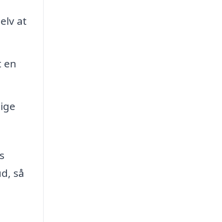
elv at
t en
dige
s
ud, så