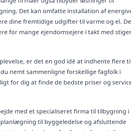
nge firmaer også tilbyder løsninger til
gning. Det kan omfatte installation af energiv
ere dine fremtidige udgifter til varme og el. De
gere for mange ejendomsejere i takt med stig
plevelse, er det en god idé at indhente flere t
n du nemt sammenligne forskellige fagfolk i
gt for dig at finde de bedste priser og services
de med et specialiseret firma til tilbygning i
 planlægning til byggeledelse og afsluttende