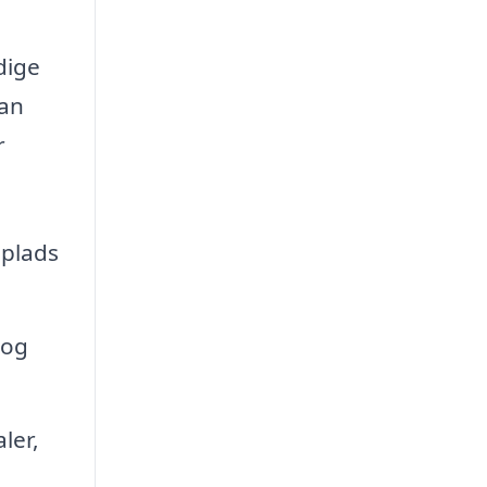
dige
kan
r
 plads
 og
ler,