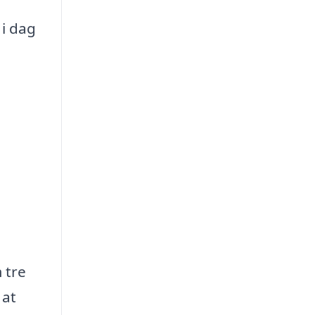
 i dag
 tre
 at