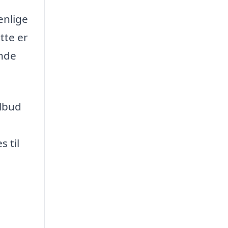
enlige
tte er
ende
ilbud
 til