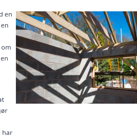
d en
 en
r om
 en
at
gør
u har