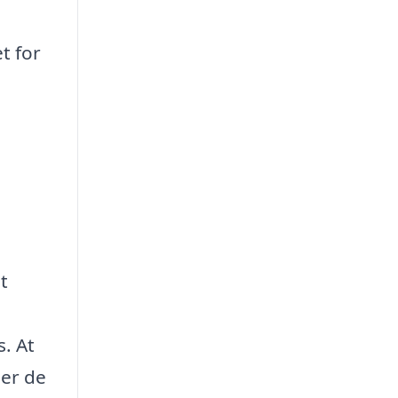
t for
t
s. At
der de