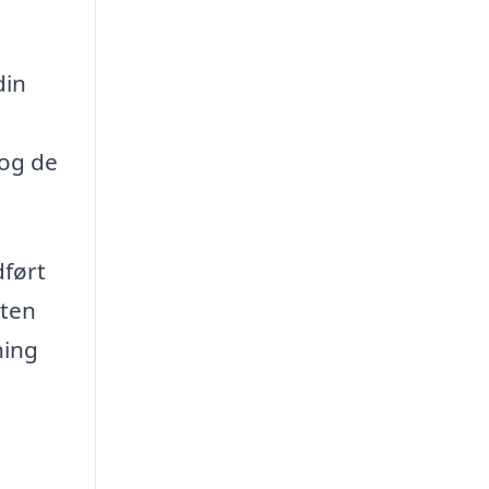
din
 og de
dført
eten
ning