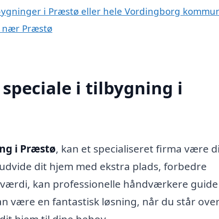
ilbygninger i Præstø eller hele Vordingborg kommu
er nær Præstø
peciale i tilbygning i
ing i Præstø
, kan et specialiseret firma være d
udvide dit hjem med ekstra plads, forbedre
værdi, kan professionelle håndværkere guide
 være en fantastisk løsning, når du står over
it hjem til dine behov.