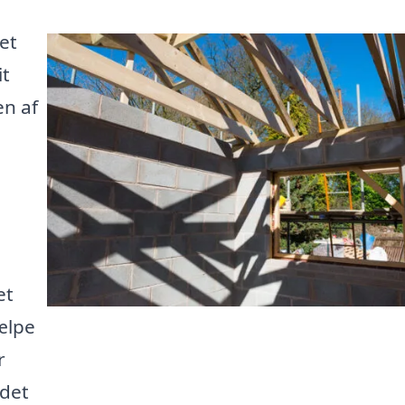
et
it
en af
et
jælpe
r
 det