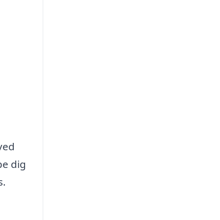
ved
pe dig
s.