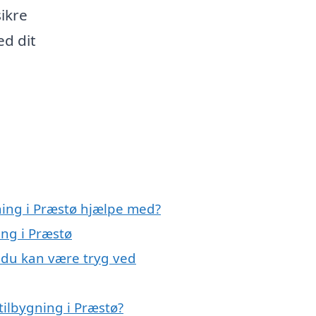
sikre
ed dit
ning i Præstø hjælpe med?
ing i Præstø
, du kan være tryg ved
tilbygning i Præstø?