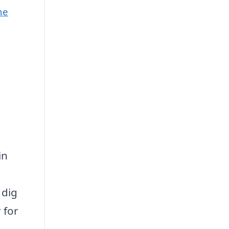
ne
in
 dig
 for