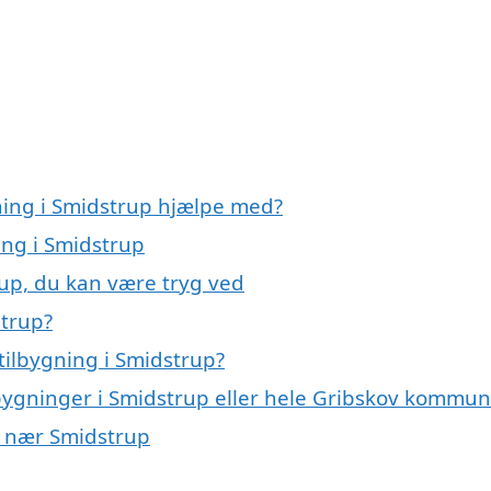
gning i Smidstrup hjælpe med?
ing i Smidstrup
rup, du kan være tryg ved
strup?
tilbygning i Smidstrup?
ilbygninger i Smidstrup eller hele Gribskov kommu
er nær Smidstrup