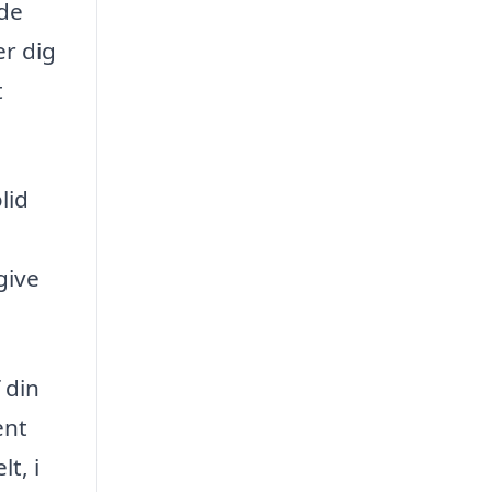
nde
er dig
t
lid
give
 din
ent
t, i