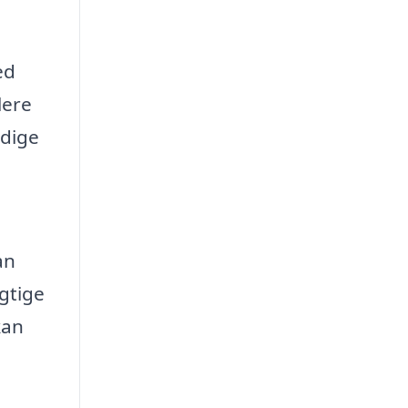
ed
lere
ndige
an
gtige
kan