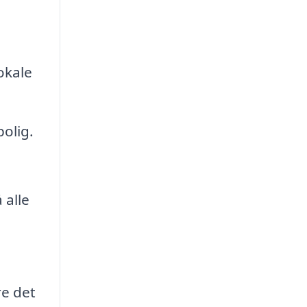
okale
olig.
 alle
re det