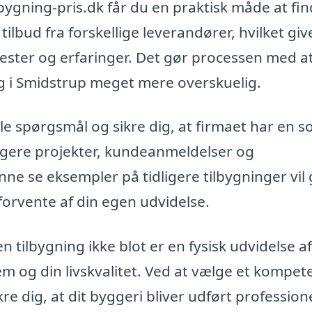
ygning-pris.dk får du en praktisk måde at fi
ilbud fra forskellige leverandører, hvilket giv
nester og erfaringer. Det gør processen med a
ng i Smidstrup meget mere overskuelig.
lle spørgsmål og sikre dig, at firmaet har en so
igere projekter, kundeanmeldelser og
ne se eksempler på tidligere tilbygninger vil 
forvente af din egen udvidelse.
en tilbygning ikke blot er en fysisk udvidelse af
jem og din livskvalitet. Ved at vælge et kompet
kre dig, at dit byggeri bliver udført professionel