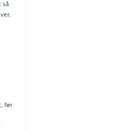
t så
ver.
, før
d
n