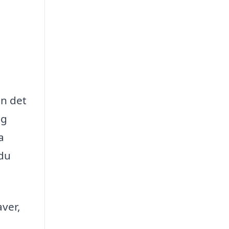
en det
og
a
 du
aver,