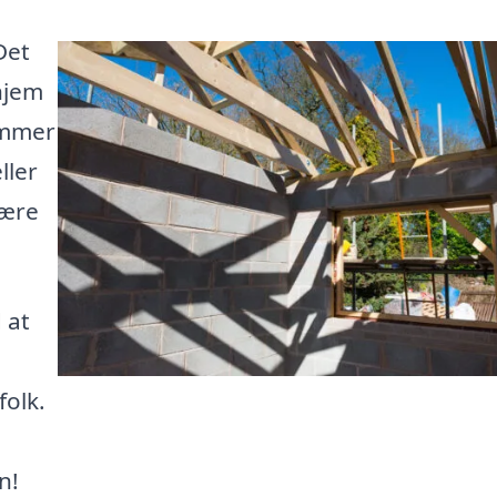
Det
hjem
ømmer
ller
være
 at
folk.
n!