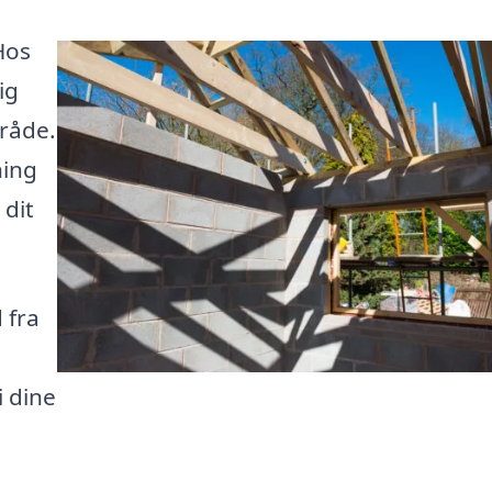
Hos
ig
mråde.
ning
 dit
 fra
i dine