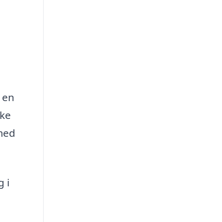
e en
ske
 med
 i