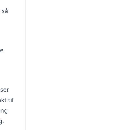
 så
ke
iser
t til
ing
g.