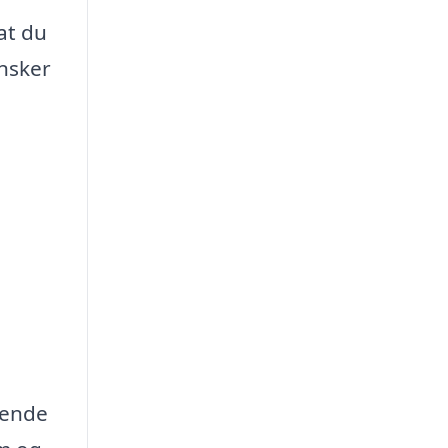
at du
ønsker
rende