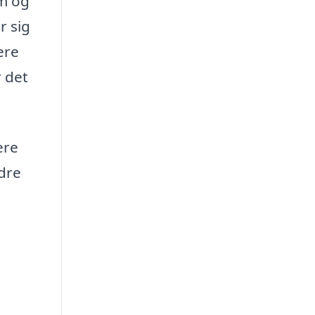
em og
r sig
ere
r det
ere
edre