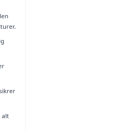
den
turer.
ig
er
sikrer
 alt