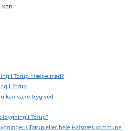
u kan
ning i Torup hjælpe med?
ing i Torup
 du kan være tryg ved
ilbygning i Torup?
ilbygninger i Torup eller hele Halsnæs kommune