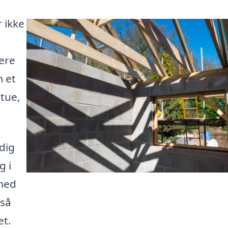
 ikke
ere
m et
tue,
 dig
g i
 med
 så
et.