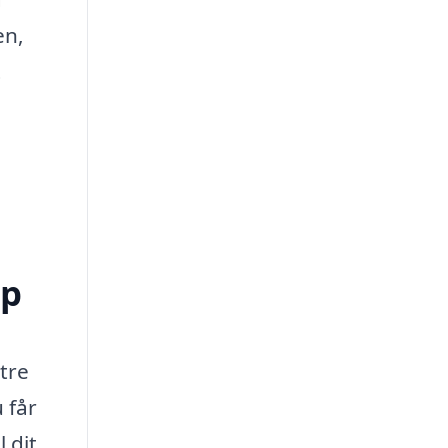
en,
t
up
tre
 får
 dit