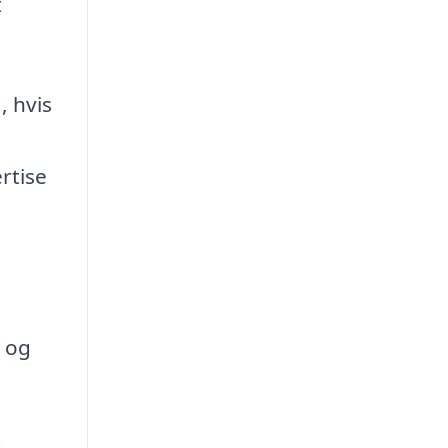
t
, hvis
rtise
r og
d