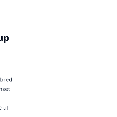
rup
 bred
anset
 til