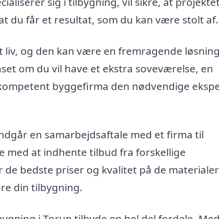
ialiserer sig i tilbygning, vil sikre, at projekte
t du får et resultat, som du kan være stolt af.
yt liv, og den kan være en fremragende løsning
set om du vil have et ekstra soveværelse, en
et kompetent byggefirma den nødvendige ekspe
indgår en samarbejdsaftale med et firma til
e med at indhente tilbud fra forskellige
r de bedste priser og kvalitet på de materiale
re din tilbygning.
lbygning i Torup tilbyde en hel del fordele. Me