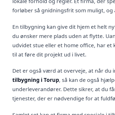
lokale forhold og regler. Et firma, der spec
forløber så gnidningsfrit som muligt, og a
En tilbygning kan give dit hjem et helt n
du ønsker mere plads uden at flytte. Uan
udvidet stue eller et home office, har 
til at føre dit projekt ud i livet.
Det er også værd at overveje, at når du 
tilbygning i Torup
, så kan de også hjælp
underleverandører. Dette sikrer, at du få
tjenester, der er nødvendige for at fuldfø
Samlet set kan et firma med speciale i ti