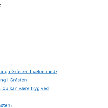
t
ning i Gråsten hjælpe med?
ing i Gråsten
n, du kan være tryg ved
åsten?