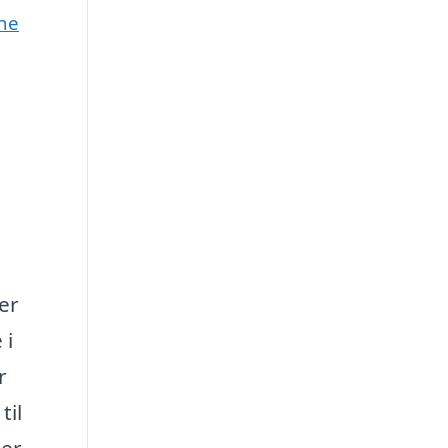
une
er
 i
r
til
der