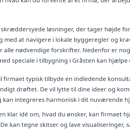
 skræddersyede løsninger, der tager højde fo
ng med at navigere i lokale byggeregler og kra
er alle nødvendige forskrifter. Nedenfor er nog
ed speciale i tilbygning i Gråsten kan hjælpe 
il firmaet typisk tilbyde en indledende konsult
digt drøftet. De vil lytte til dine ideer og ko
ng kan integreres harmonisk i dit nuværende h
n klar idé om, hvad du ønsker, kan firmaet h
De kan tegne skitser og lave visualiseringer, 