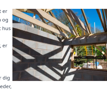
t er
å og
t hus
, er
r dig
heder,