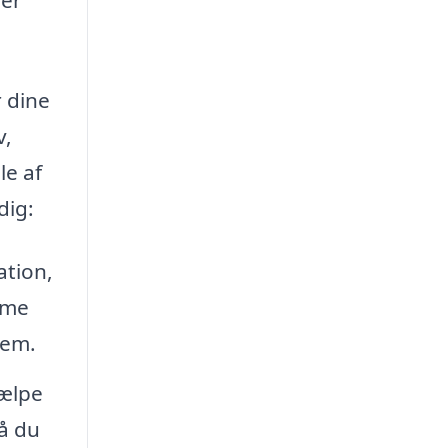
r dine
v,
le af
dig:
ation,
mme
jem.
jælpe
så du