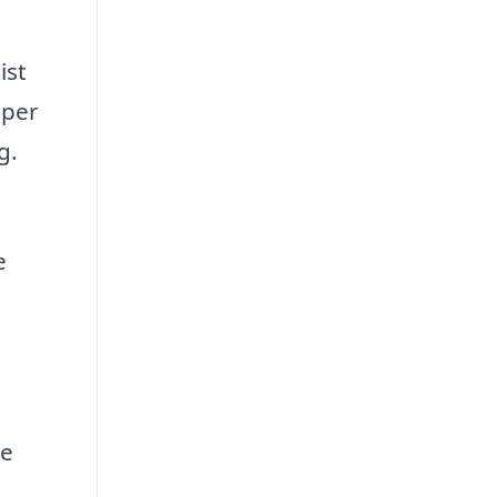
ist
lper
g.
e
re