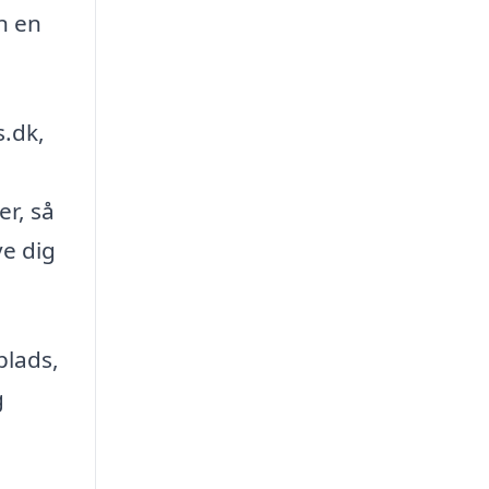
un en
s.dk,
er, så
ve dig
plads,
g