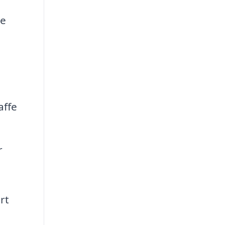
ge
affe
r
rt