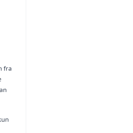
n fra
e
kan
kun