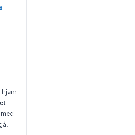
e
t hjem
et
e med
gå,