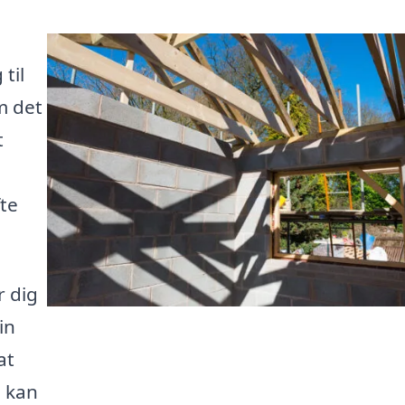
til
m det
t
fte
r dig
in
at
u kan