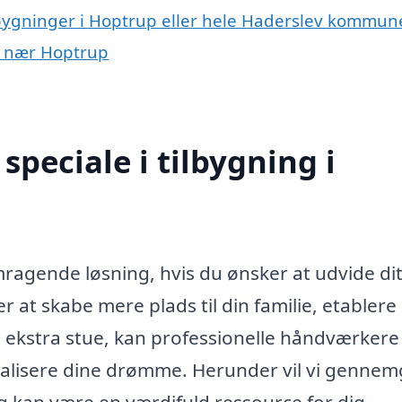
ilbygninger i Hoptrup eller hele Haderslev kommun
er nær Hoptrup
peciale i tilbygning i
mragende løsning, hvis du ønsker at udvide di
r at skabe mere plads til din familie, etablere 
 ekstra stue, kan professionelle håndværker
realisere dine drømme. Herunder vil vi gennem
g kan være en værdifuld ressource for dig.