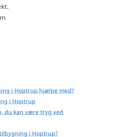
ekt.
om
gning i Hoptrup hjælpe med?
ing i Hoptrup
p, du kan være tryg ved
tilbygning i Hoptrup?