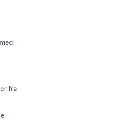
 med:
er fra
ne