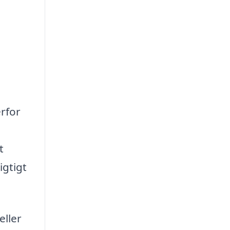
erfor
t
igtigt
eller