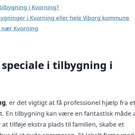
tilbygning i Kvorning?
lbygninger i Kvorning eller hele Viborg kommune
er nær Kvorning
peciale i tilbygning i
ng
, er det vigtigt at få professionel hjælp fra e
t. En tilbygning kan være en fantastisk måde 
 tilføje ekstra plads til familien, skabe et
hus til at nyde sommeren. Et lokalt firma med