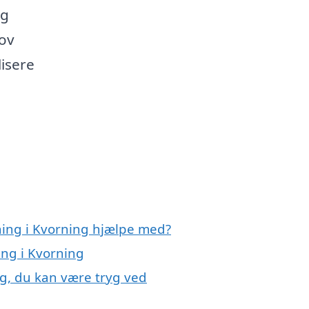
og
hov
isere
gning i Kvorning hjælpe med?
ing i Kvorning
ng, du kan være tryg ved