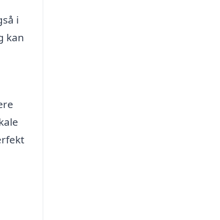
gså i
og kan
ære
kale
erfekt