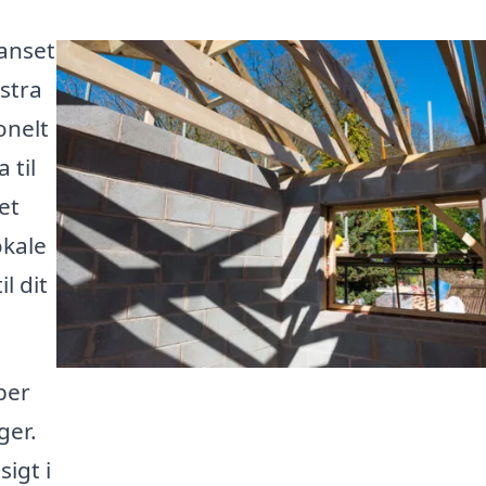
Uanset
stra
onelt
 til
et
okale
l dit
per
ger.
igt i