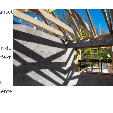
anset
an du
rfekt
e
hente