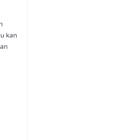
n
du kan
kan