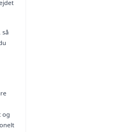
ejdet
, så
 du
ere
t og
onelt