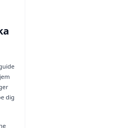
ka
 guide
hjem
øger
pe dig
gne