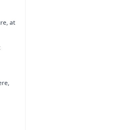
re, at
t
ere,