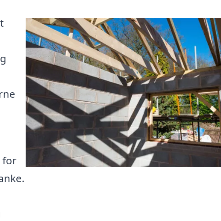
t
og
erne
 for
tanke.
g