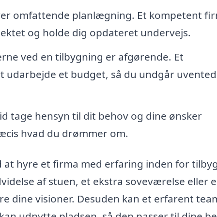
ver omfattende planlægning. Et kompetent fi
ojektet og holde dig opdateret undervejs.
rne ved en tilbygning er afgørende. Et
at udarbejde et budget, så du undgår uvente
tid tage hensyn til dit behov og dine ønsker
ræcis hvad du drømmer om.
at hyre et firma med erfaring inden for tilby
videlse af stuen, et ekstra soveværelse eller 
re dine visioner. Desuden kan et erfarent tea
kan udnytte pladsen, så den passer til dine b