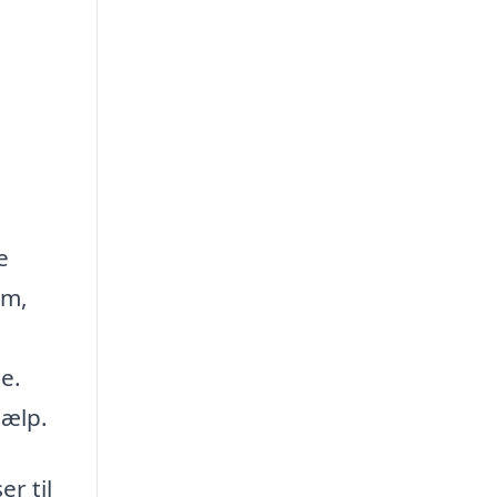
e
em,
e.
jælp.
r til