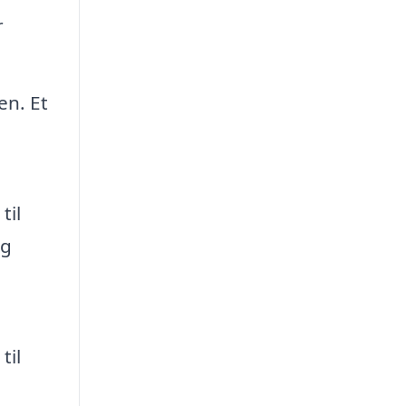
r
en. Et
til
og
til