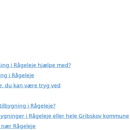
ning i Rågeleje hjælpe med?
ing i Rågeleje
je, du kan være tryg ved
ilbygning i Rågeleje?
lbygninger i Rågeleje eller hele Gribskov kommune
er nær Rågeleje