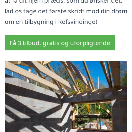
at få dit hjem præcis, som du ønsker det.
lad os tage det første skridt mod din drøm
om en tilbygning i Refsvindinge!
Få 3 tilbud, gratis og uforpligtende